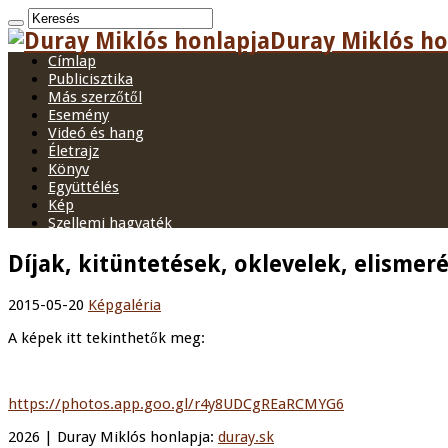
Duray Miklós hon
Címlap
Publicisztika
Más szerzőtől
Esemény
Videó és hang
Életrajz
Könyv
Együttélés
Kép
Szellemi hagyaték
Díjak, kitüntetések, oklevelek, elismer
2015-05-20
Képgaléria
A képek itt tekinthetők meg:
https://photos.app.goo.gl/r4y8UDCgREaRCMYG6
2026 | Duray Miklós honlapja:
duray.sk