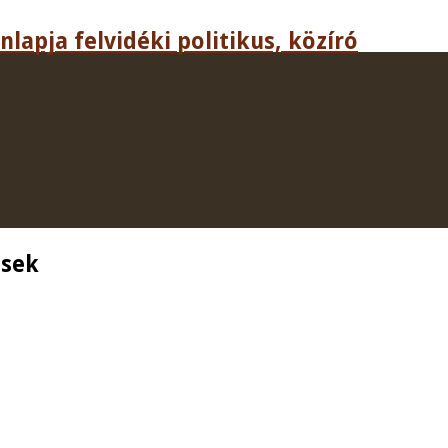
lapja felvidéki politikus, közíró
ések