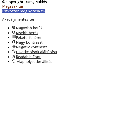
© Copyright Duray Miklós
Megszakítás
Eszköztár megnyitása
Akadálymentesítés
Nagyobb betűk
Kisebb betűk
Fekete-fehéren
Nagy kontraszt
Negatív kontraszt
Hivatkozások aláhúzása
Readable Font
Alaphelyzetbe állítás