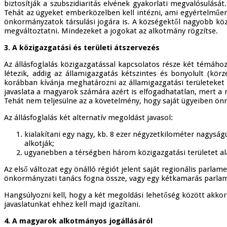
biztosítják a szubszidiaritás elvének gyakorlati megvalósulás
Tehát az ügyeket emberközelben kell intézni, ami egyértelműen
önkormányzatok társulási jogára is. A községektől nagyobb közi
megváltoztatni. Mindezeket a jogokat az alkotmány rögzítse.
3. A közigazgatási és területi átszervezés
Az állásfoglalás közigazgatással kapcsolatos része két témáho
létezik, addig az államigazgatás kétszintes és bonyolult (körz
korábban kívánja meghatározni az államigazgatási területeket
javaslata a magyarok számára azért is elfogadhatatlan, mert a 
Tehát nem teljesülne az a követelmény, hogy saját ügyeiben önm
Az állásfoglalás két alternatív megoldást javasol:
kialakítani egy nagy, kb. 8 ezer négyzetkilométer nagysá
alkotják;
ugyanebben a térségben három közigazgatási területet ala
Az első változat egy önálló régiót jelent saját regionális parl
önkormányzati tanács fogna össze, vagy egy kétkamarás parlam
Hangsúlyozni kell, hogy a két megoldási lehetőség között akko
javaslatunkat ehhez kell majd igazítani.
4. A magyarok alkotmányos jogállásáról