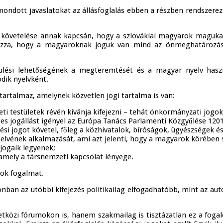
lmondott javaslatokat az állásfoglalás ebben a részben rendsze
tus követelése annak kapcsán, hogy a szlovákiai magyarok mag
lyozza, hogy a magyaroknak joguk van mind az önmeghatározásr
sülési lehetőségének a megteremtését és a magyar nyelv haszn
dik nyelvként.
 tartalmaz, amelynek közvetlen jogi tartalma is van:
eti testületek révén kívánja kifejezni – tehát önkormányzati jogok
s jogállást igényel az Európa Tanács Parlamenti Közgyűlése 1201. 
 jogot követel, főleg a közhivatalok, bíróságok, ügyészségek és
) elvének alkalmazását, ami azt jelenti, hogy a magyarok körében
ogaik legyenek;
amely a társnemzeti kapcsolat lényege.
gok fogalmat.
an az utóbbi kifejezés politikailag elfogadhatóbb, mint az auto
etközi fórumokon is, hanem szakmailag is tisztázatlan ez a foga