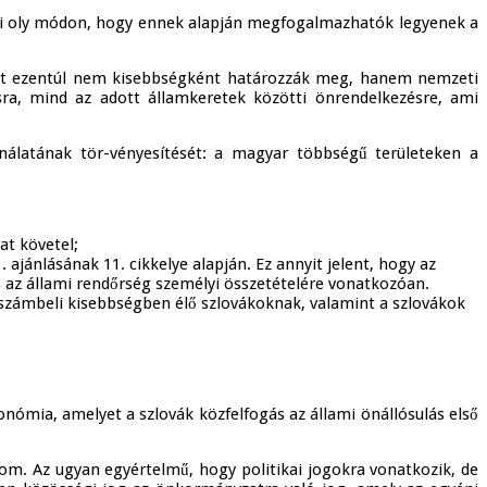
rezi oly módon, hogy ennek alapján megfogalmazhatók legyenek a
ukat ezentúl nem kisebbségként határozzák meg, hanem nemzeti
a, mind az adott államkeretek közötti önrendelkezésre, ami
álatának tör-vényesítését: a magyar többségű területeken a
at követel;
ajánlásának 11. cikkelye alapján. Ez annyit jelent, hogy az
 az állami rendőrség személyi összetételére vonatkozóan.
 számbeli kisebbségben élő szlovákoknak, valamint a szlovákok
nómia, amelyet a szlovák közfelfogás az állami önállósulás első
lom. Az ugyan egyértelmű, hogy politikai jogokra vonatkozik, de