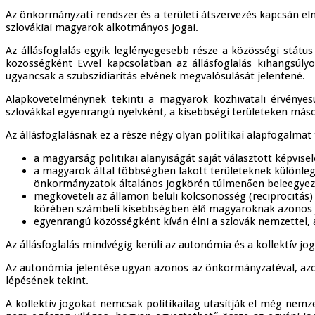
Az önkormányzati rendszer és a területi átszervezés kapcsán e
szlovákiai magyarok alkotmányos jogai.
Az állásfoglalás egyik leglényegesebb része a közösségi stá
közösségként Evvel kapcsolatban az állásfoglalás kihangsú
ugyancsak a szubszidiarítás elvének megvalósulását jelentené.
Alapkövetelménynek tekinti a magyarok közhivatali érvénye
szlovákkal egyenrangú nyelvként, a kisebbségi területeken máso
Az állásfoglalásnak ez a része négy olyan politikai alapfogalmat
a magyarság politikai alanyiságát saját választott képvisel
a magyarok által többségben lakott területeknek különlege
önkormányzatok általános jogkörén túlmenően beleegyezési
megköveteli az államon belüli kölcsönösség (reciprocitás
körében számbeli kisebbségben élő magyaroknak azonos j
egyenrangú közösségként kíván élni a szlovák nemzettel, 
Az állásfoglalás mindvégig kerüli az autonómia és a kollektív jo
Az autonómia jelentése ugyan azonos az önkormányzatéval, azonb
lépésének tekint.
A kollektív jogokat nemcsak politikailag utasítják el még nemz