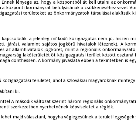
át. Ennek lényege az, hogy a központból át kell utalni az önkor
 a központi kormányzat befolyásának a csökkenéséhez vezet Vonat
gazgatási területeket az önkormányzatok társulásai alakítsák ki
z kapcsolódik: a jelenleg működő közigazgatás nem jó, hiszen m
eti, járási, valamint sajátos jogkörű hivatalok léteznek). A ko
 és az államhivatalok jogkörét, mint a regionális önkormányza
magyarság lakóterületét öt közigazgatási terület között osztaná
aga dönthessen. A kormány javaslata ebben a tekintetben is egyér
gú közigazgatási területet, ahol a szlovákiai magyaroknak minteg
kítani ki.
amenttel A második változat szerint három regionális önkormányzati
enti szerkezetben nyerhetnének képviseletet a régiók.
r lehet majd választani, hogyha véglegesülnek a területi egysége