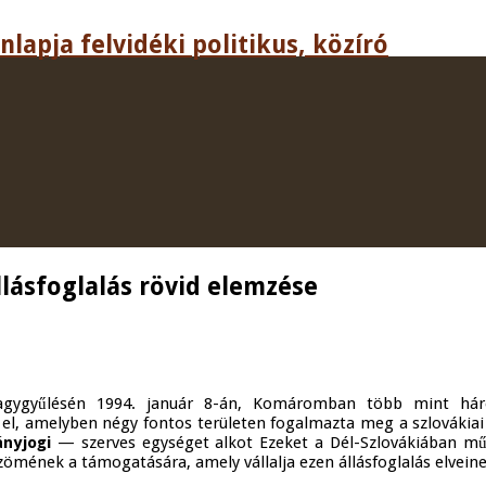
lapja felvidéki politikus, közíró
lásfoglalás rövid elemzése
nagygyűlésén 1994. január 8-án, Komáromban több mint háro
 el, amelyben négy fontos területen fogalmazta meg a szlovákiai
ányjogi
— szerves egységet alkot Ezeket a Dél-Szlovákiában mű
zömének a támogatására, amely vállalja ezen állásfoglalás elvein