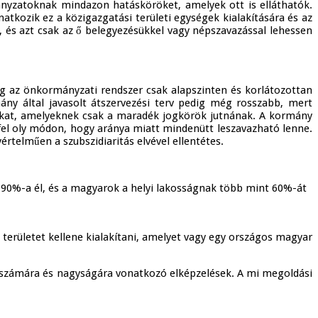
mányzatoknak mindazon hatásköröket, amelyek ott is elláthatók.
kozik ez a közigazgatási területi egységek kialakítására és az
, és azt csak az ő belegyezésükkel vagy népszavazással lehessen
íg az önkormányzati rendszer csak alapszinten és korlátozottan
rmány által javasolt átszervezési terv pedig még rosszabb, mert
tokat, amelyeknek csak a maradék jogkörök jutnának. A kormány
 fel oly módon, hogy aránya miatt mindenütt leszavazható lenne.
telműen a szubszidiaritás elvével ellentétes.
y 90%-a él, és a magyarok a helyi lakosságnak több mint 60%-át
 területet kellene kialakítani, amelyet vagy egy országos magyar
k számára és nagyságára vonatkozó elképzelések. A mi megoldási