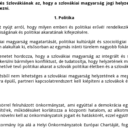
 Szlovákiának az, hogy a szlovákiai magyarság jogi helyze
ezni.
1. Politika
ót nyújt arról, hogy milyen emberi és politikai erővé! rendelkezi
iságának és politikai akaratának kifejezésére.
ai magyarság magatartását, politikai kultúráját és szociológiai 
alakultak ki, elsősorban az egymás iránti türelem nagyobb fokár
zenetet hordozza, hogy a szlovákiai magyarság az integrált és s
r kerülni bármilyen konfliktust, de tudatosítja, hogy helyzetének
ehetővé tevő politikai akarat a szlovák politikai életben és a sz
tésből nem lehetséges a szlovákiai magyarság helyzetének a meg
 épülő, partneri kapcsolatrendszert kell kiépíteni a szlovákok é
ogkörrel felruházott önkormányzat, ami egyúttal a demokrácia e
ító’ek, működésüket korlátozza a központi hatalom, az alkot
 növelni kell az önkormányzatok jogait és hatáskörét, ezzel együtt
a kormány írja alá a Helyi Önkormányzatok Európai Chartáját, fo