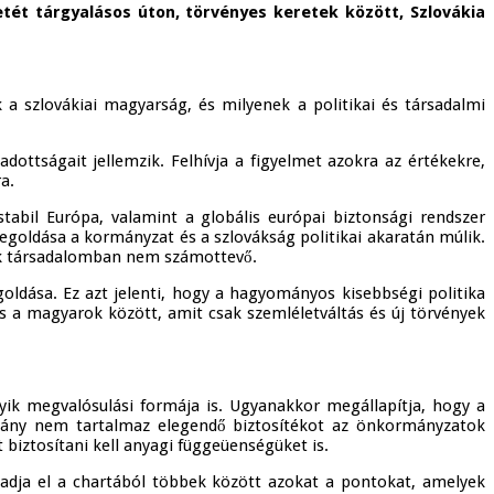
tét tárgyalásos úton, törvényes keretek között, Szlovákia
k a szlovákiai magyarság, és milyenek a politikai és társadalmi
adottságait jellemzik. Felhívja a figyelmet azokra az értékekre,
a.
tabil Európa, valamint a globális európai biztonsági rendszer
 megoldása a kormányzat és a szlovákság politikai akaratán múlik.
lovák társadalomban nem számottevő.
oldása. Ez azt jelenti, hogy a hagyományos kisebbségi politika
s a magyarok között, amit csak szemléletváltás és új törvények
gyik megvalósulási formája is. Ugyanakkor megállapítja, hogy a
mány nem tartalmaz elegendő biztosítékot az önkormányzatok
 biztosítani kell anyagi függeüenségüket is.
gadja el a chartából többek között azokat a pontokat, amelyek