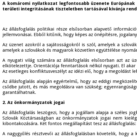
A komáromi nyilatkozat legfontosabb üzenete Európának és
területi integritásának tiszteletben tartásával kívánja rend
Az állásfoglalás politikai része elsősorban alapvető informáci
jellemvonásai. Ebből kitűnik, hogy képes az önépítésre, jogalany
Az üzenet azokról a sajátosságokról is szól, amelyek a szlováki
amelyek a szlovákok és magyarok közvetlen együttélése nyomán 
A nyugati világ számára az állásfoglalás elsősorban azt az ü
elkötelezettje. Orientációja fenntartások nélkül nyugati. El aka
Az esetleges konfliktusveszélyt az idézi elő, hogy a megoldást l
Az állásfoglalás alapján egyértelmű, hogy az eddigi megközelí
csődbe jutott, és más megoldásra van szükség; egyenrangúságra
garantálhatnak.
2. Az önkormányzatok jogai
Az állásfoglalás leszögezi, hogy a jogállam alapja a széles j
Szlovák Köztársaságban az önkormányzatok jogai nem kieíég
kibontakozására. Két fontos megállapítást tesz az állásfoglalás:
A nagygyűlés résztvevői az állásfoglalásban követelik, hogy 