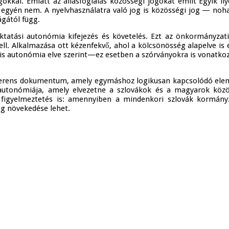
okkal. Emiatt az állásfoglalás közösségi jogokat említ Egyik il
ja, egyén nem. A nyelvhasználatra való jog is közösségi jog — no
ágától függ.
oktatási autonómia kifejezés és követelés. Ezt az önkormányzati
l. Alkalmazása ott kézenfekvő, ahol a kölcsönösség alapelve is
s autonómia elve szerint—ez esetben a szórványokra is vonatkozha
erens dokumentum, amely egymáshoz logikusan kapcsolódó elemekb
autonómiája, amely elvezetne a szlovákok és a magyarok közöt
y figyelmeztetés is: amennyiben a mindenkori szlovák kormán
g növekedése lehet.