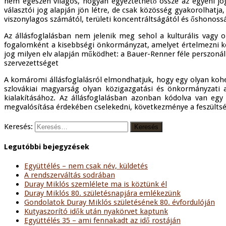
nem egészen világos, hogyan egyeztethető össze az egyéni jog
választói jog alapján jön létre, de csak közösség gyakorolhat
viszonylagos számától, területi koncentráltságától és őshonoss
Az állásfoglalásban nem jelenik meg sehol a kulturális vagy 
fogalomként a kisebbségi önkormányzat, amelyet értelmezni kel
jog milyen elv alapján működhet: a Bauer-Renner féle perszonáli
szervezettséget
A komáromi állásfoglalásról elmondhatjuk, hogy egy olyan koh
szlovákiai magyarság olyan közigazgatási és önkormányzati 
kialakításához. Az állásfoglalásban azonban kódolva van eg
megvalósítása érdekében cselekedni, következménye a feszültsé
Keresés:
Legutóbbi bejegyzések
Együttélés – nem csak név, küldetés
A rendszerváltás sodrában
Duray Miklós szemlélete ma is köztünk él
Duray Miklós 80. születésnapjára emlékezünk
Gondolatok Duray Miklós születésének 80. évfordulóján
Kutyaszorító idők után nyakörvet kaptunk
Együttélés 35 – ami fennakadt az idő rostáján