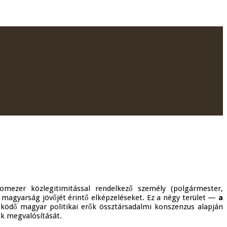
mezer közlegitimitással rendelkező személy (polgármester,
 magyarság jövőjét érintő elképzeléseket. Ez a négy terület —
a
ködő magyar politikai erők össztársadalmi konszenzus alapján
ek megvalósítását.