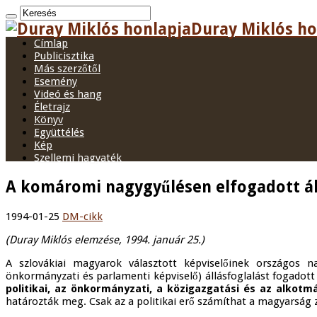
Duray Miklós hon
Címlap
Publicisztika
Más szerzőtől
Esemény
Videó és hang
Életrajz
Könyv
Együttélés
Kép
Szellemi hagyaték
A komáromi nagygyűlésen elfogadott ál
1994-01-25
DM-cikk
(Duray Miklós elemzése, 1994. január 25.)
A szlovákiai magyarok választott képviselőinek országos 
önkormányzati és parlamenti képviselő) állásfoglalást fogadott
politikai, az önkormányzati, a közigazgatási és az alkotm
határozták meg. Csak az a politikai erő számíthat a magyarság 