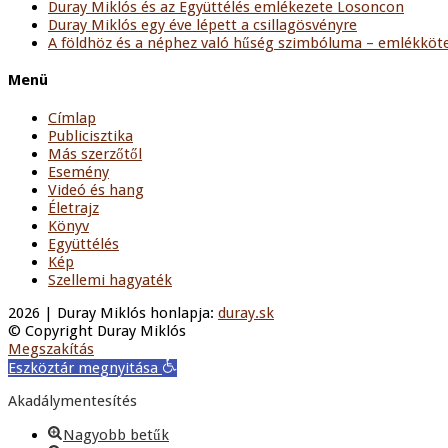
Duray Miklós és az Együttélés emlékezete Losoncon
Duray Miklós egy éve lépett a csillagösvényre
A földhöz és a néphez való hűség szimbóluma – emlékköte
Menü
Címlap
Publicisztika
Más szerzőtől
Esemény
Videó és hang
Életrajz
Könyv
Együttélés
Kép
Szellemi hagyaték
2026 | Duray Miklós honlapja:
duray.sk
© Copyright Duray Miklós
Megszakítás
Eszköztár megnyitása
Akadálymentesítés
Nagyobb betűk