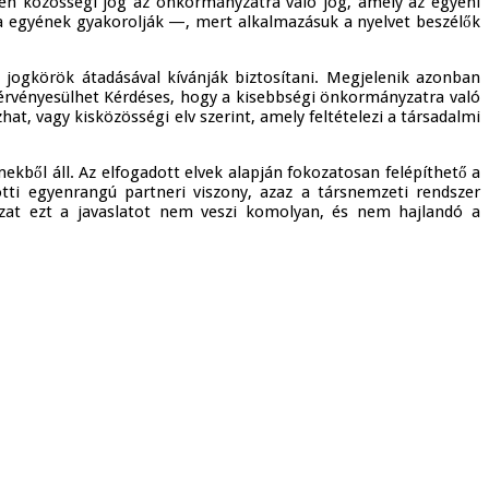
yen közösségi jog az önkormányzatra való jog, amely az egyéni
ha egyének gyakorolják —, mert alkalmazásuk a nyelvet beszélők
 jogkörök átadásával kívánják biztosítani. Megjelenik azonban
 érvényesülhet Kérdéses, hogy a kisebbségi önkormányzatra való
t, vagy kisközösségi elv szerint, amely feltételezi a társadalmi
ől áll. Az elfogadott elvek alapján fokozatosan felépíthető a
ti egyenrangú partneri viszony, azaz a társnemzeti rendszer
yzat ezt a javaslatot nem veszi komolyan, és nem hajlandó a