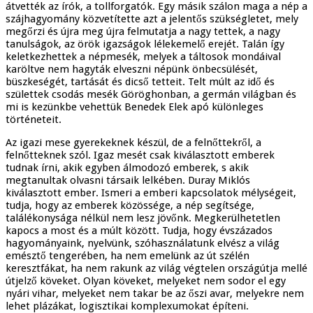
átvették az írók, a tollforgatók. Egy másik szálon maga a nép a
szájhagyomány közvetítette azt a jelentős szükségletet, mely
megőrzi és újra meg újra felmutatja a nagy tettek, a nagy
tanulságok, az örök igazságok lélekemelő erejét. Talán így
keletkezhettek a népmesék, melyek a táltosok mondáival
karöltve nem hagyták elveszni népünk önbecsülését,
büszkeségét, tartását és dicső tetteit. Telt múlt az idő és
születtek csodás mesék Göröghonban, a germán világban és
mi is kezünkbe vehettük Benedek Elek apó különleges
történeteit.
Az igazi mese gyerekeknek készül, de a felnőttekről, a
felnőtteknek szól. Igaz mesét csak kiválasztott emberek
tudnak írni, akik egyben álmodozó emberek, s akik
megtanultak olvasni társaik lelkében. Duray Miklós
kiválasztott ember. Ismeri a emberi kapcsolatok mélységeit,
tudja, hogy az emberek közössége, a nép segítsége,
találékonysága nélkül nem lesz jövőnk. Megkerülhetetlen
kapocs a most és a múlt között. Tudja, hogy évszázados
hagyományaink, nyelvünk, szóhasználatunk elvész a világ
emésztő tengerében, ha nem emelünk az út szélén
keresztfákat, ha nem rakunk az világ végtelen országútja mellé
útjelző köveket. Olyan köveket, melyeket nem sodor el egy
nyári vihar, melyeket nem takar be az őszi avar, melyekre nem
lehet plázákat, logisztikai komplexumokat építeni.