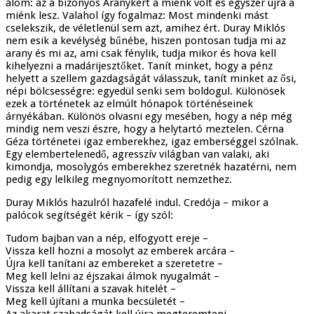
álom: az a bizonyos Aranykert a miénk volt és egyszer újra a
miénk lesz. Valahol így fogalmaz: Most mindenki mást
cselekszik, de véletlenül sem azt, amihez ért. Duray Miklós
nem esik a kevélység bűnébe, hiszen pontosan tudja mi az
arany és mi az, ami csak fénylik, tudja mikor és hova kell
kihelyezni a madárijesztőket. Tanít minket, hogy a pénz
helyett a szellem gazdagságát válasszuk, tanít minket az ősi,
népi bölcsességre: egyedül senki sem boldogul. Különösek
ezek a történetek az elmúlt hónapok történéseinek
árnyékában. Különös olvasni egy mesében, hogy a nép még
mindig nem veszi észre, hogy a helytartó meztelen. Cérna
Géza történetei igaz emberekhez, igaz emberséggel szólnak.
Egy elembertelenedő, agresszív világban van valaki, aki
kimondja, mosolygós emberekhez szeretnék hazatérni, nem
pedig egy lelkileg megnyomorított nemzethez.
Duray Miklós hazulról hazafelé indul. Credója – mikor a
palócok segítségét kérik – így szól:
Tudom bajban van a nép, elfogyott ereje –
Vissza kell hozni a mosolyt az emberek arcára –
Újra kell tanítani az embereket a szeretetre –
Meg kell lelni az éjszakai álmok nyugalmát –
Vissza kell állítani a szavak hitelét –
Meg kell újítani a munka becsületét –
Az akarat szabadságát kell újra megteremteni –