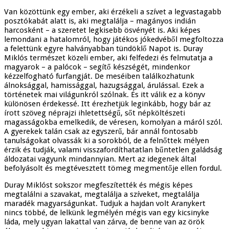
Van közöttünk egy ember, aki érzékeli a szívet a legvastagabb
posztókabát alatt is, aki megtalálja – magányos indián
harcosként – a szeretet legkisebb ösvényét is. Aki képes
lemondani a hatalomról, hogy játékos jókedvéből megfoltozza
a felettünk egyre halványabban tündöklő Napot is. Duray
Miklós természet közeli ember, aki felfedezi és felmutatja a
magyarok – a palócok – segítő készségét, mindenkor
kézzelfogható furfangját. De meséiben találkozhatunk
álnoksággal, hamissággal, hazugsággal, árulással. Ezek a
történetek mai világunkról szólnak. És itt válik ez a könyv
különösen érdekessé. Itt érezhetjük leginkább, hogy bár az
írott szöveg néprajzi ihletettségű, sőt népköltészeti
magasságokba emelkedik, de véresen, komolyan a máról szól.
A gyerekek talán csak az egyszerű, bár annál fontosabb
tanulságokat olvassák ki a sorokból, de a felnőttek mélyen
érzik és tudják, valami visszafordíthatatlan bűntetlen galádság
áldozatai vagyunk mindannyian. Mert az idegenek által
befolyásolt és megtévesztett tömeg megmentője ellen fordul.
Duray Miklóst sokszor megfeszítették és mégis képes
megtalálni a szavakat, megtalálja a szíveket, megtalálja
maradék magyarságunkat. Tudjuk a hajdan volt Aranykert
nincs többé, de lelkünk legmélyén mégis van egy kicsinyke
láda, mely ugyan lakattal van zárva, de benne van az örök