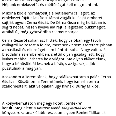
Népünk emlékezetét és méltóságát kell megmenteni.
Mikor a köd elhomályosítja a betlehemi csillagot, az
emlékezet fáját elvakított társai vágják ki. Saját emberei
sújtják agyon Cérna Gézát. De Cérna Géza még holtában is
segíti népét, hiszen nyelve alá rejti a legszebb bükkmagot,
amiből új, még gyönyörűbb csemete sarjad.
Cérna Gézáról sokan azt hitték, hogy valóban egy távoli
csillagról költözött a földre, mert senkit sem szeretett jobban
a másiknál és ellenséget sem bántott soha. Nagy volt az ő
bizodalma az emberekben, s ettől olyan gazdag lett, hogy
lyukas zsebbel járhatta be a világot. Ma olyan időket élünk,
hogy a bűnösökből lesznek a bírák, s az igazak, a jók
pusztulnak a máglyán.
Köszönöm a Teremtőnek, hogy találkozhattam a palóc Cérna
Gézával. Köszönöm a Teremtőnek, hogy ismerhetem a
szabómestert, akit valójában úgy hívnak: Duray Miklós.
—
A könyvbemutatón még egy kötet „terítékre”
került. Megjelent a Kairosz Kiadó
Magyarnak lenni
könyvsorozatának újabb része, amelyben Benkei Ildikónak