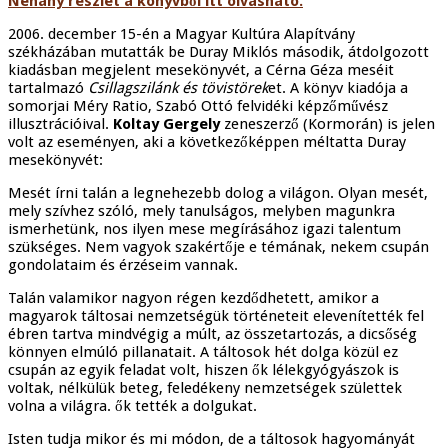
Néhány részlet a könyvből itt olvasható.
2006. december 15-én a Magyar Kultúra Alapítvány
székházában mutatták be Duray Miklós második, átdolgozott
kiadásban megjelent mesekönyvét, a Cérna Géza meséit
tartalmazó
Csillagszilánk és tövistörek
et. A könyv kiadója a
somorjai Méry Ratio, Szabó Ottó felvidéki képzőművész
illusztrációival.
Koltay Gergely
zeneszerző (Kormorán) is jelen
volt az eseményen, aki a következőképpen méltatta Duray
mesekönyvét:
Mesét írni talán a legnehezebb dolog a világon. Olyan mesét,
mely szívhez szóló, mely tanulságos, melyben magunkra
ismerhetünk, nos ilyen mese megírásához igazi talentum
szükséges. Nem vagyok szakértője e témának, nekem csupán
gondolataim és érzéseim vannak.
Talán valamikor nagyon régen kezdődhetett, amikor a
magyarok táltosai nemzetségük történeteit elevenítették fel
ébren tartva mindvégig a múlt, az összetartozás, a dicsőség
könnyen elmúló pillanatait. A táltosok hét dolga közül ez
csupán az egyik feladat volt, hiszen ők lélekgyógyászok is
voltak, nélkülük beteg, feledékeny nemzetségek születtek
volna a világra. ők tették a dolgukat.
Isten tudja mikor és mi módon, de a táltosok hagyományát