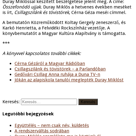
Duray Miklóssal készített beszélgetése jelent meg. A címe:
Összefonódó ujjak
. Duray Miklós a hetvenes években meséket
is írt,
Csillagszilánk és tövistörek
, Cérna Géza meséi címmel.
A bemutatón Közreműködött Koltay Gergely zeneszerző, és
Karkó Henrietta, a Felvidéki Rockszínház vezetője. A
könyvbemutatót a Magyar Kultúra Alapítvány is támogatta.
***
A könyvvel kapcsolatos további cikkek:
Cérna Gézáról a Magyar Rádióban
Csillagszilánk és tövistörek – a Parlandóban
Gedővári Csillag Anna ruhája a Duna TV-n
Jókán az alapiskola tanulói meglepték Duray Miklóst
Keresés:
Legutóbbi bejegyzések
Együttélés – nem csak név, küldetés
A rendszerváltás sodrában