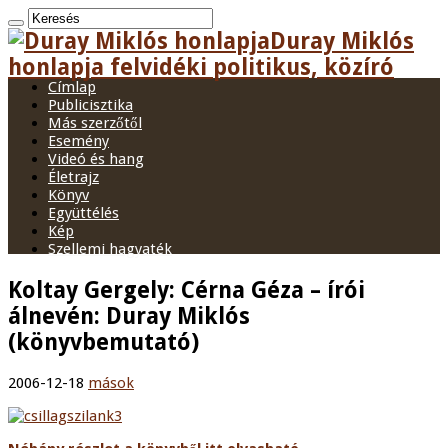
Duray Miklós
honlapja felvidéki politikus, közíró
Címlap
Publicisztika
Más szerzőtől
Esemény
Videó és hang
Életrajz
Könyv
Együttélés
Kép
Szellemi hagyaték
Koltay Gergely: Cérna Géza – írói
álnevén: Duray Miklós
(könyvbemutató)
2006-12-18
mások