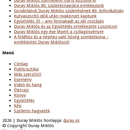
Duray Miklós szemlélete ma is köztünk él
Duray Miklós 80. születésnapjára emlékezünk
Gondolatok Duray Miklós születésének 80. évfordulóján
Kutyaszorító idők után nyakörvet kaptunk
Együttélés 35 – ami fennakadt az idő rostáján
Duray Miklós és az Együttélés emlékezete Losoncon
Duray Miklós egy éve lépett a csillagösvényre
A földhöz és a néphez való hűség szimbóluma –
emlékkötet Duray Miklósról
Menü
Címlap
Publicisztika
Más szerzőtől
Esemény
Videó és hang
Életrajz
Könyv
Együttélés
Kép
Szellemi hagyaték
2026 | Duray Miklós honlapja:
duray.sk
© Copyright Duray Miklós