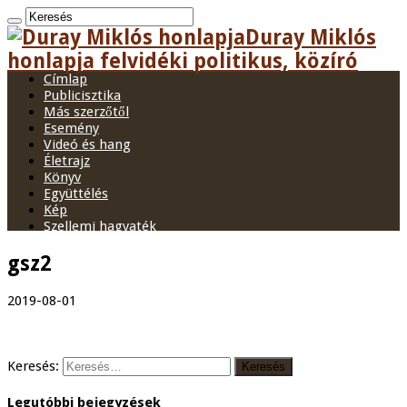
Duray Miklós
honlapja felvidéki politikus, közíró
Címlap
Publicisztika
Más szerzőtől
Esemény
Videó és hang
Életrajz
Könyv
Együttélés
Kép
Szellemi hagyaték
gsz2
2019-08-01
Keresés:
Legutóbbi bejegyzések