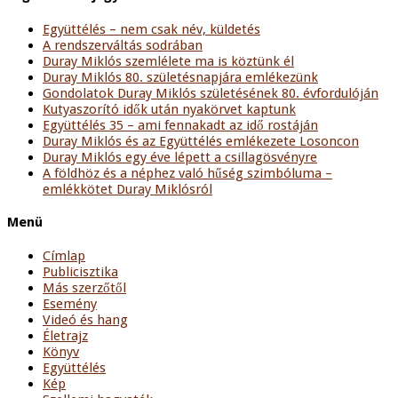
Együttélés – nem csak név, küldetés
A rendszerváltás sodrában
Duray Miklós szemlélete ma is köztünk él
Duray Miklós 80. születésnapjára emlékezünk
Gondolatok Duray Miklós születésének 80. évfordulóján
Kutyaszorító idők után nyakörvet kaptunk
Együttélés 35 – ami fennakadt az idő rostáján
Duray Miklós és az Együttélés emlékezete Losoncon
Duray Miklós egy éve lépett a csillagösvényre
A földhöz és a néphez való hűség szimbóluma –
emlékkötet Duray Miklósról
Menü
Címlap
Publicisztika
Más szerzőtől
Esemény
Videó és hang
Életrajz
Könyv
Együttélés
Kép