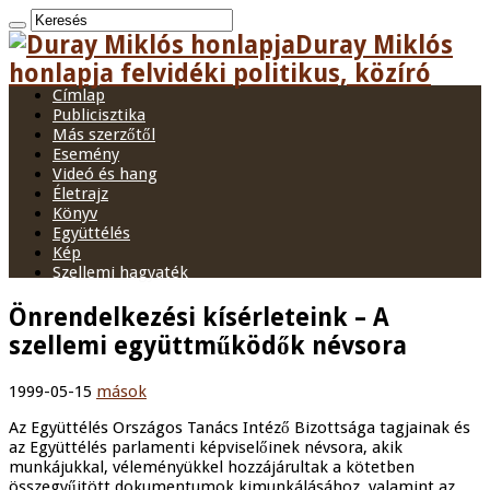
Duray Miklós
honlapja felvidéki politikus, közíró
Címlap
Publicisztika
Más szerzőtől
Esemény
Videó és hang
Életrajz
Könyv
Együttélés
Kép
Szellemi hagyaték
Önrendelkezési kísérleteink – A
szellemi együttműködők névsora
1999-05-15
mások
Az Együttélés Országos Tanács Intéző Bizottsága tagjainak és
az Együttélés parlamenti képviselőinek névsora, akik
munkájukkal, véleményükkel hozzájárultak a kötetben
összegyűjtött dokumentumok kimunkálásához, valamint az