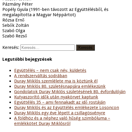
Pázmány Péter
Popély Gyula (1991-ben távozott az Együttélésből, és
megalapította a Magyar Néppártot)
Rózsa Ernő
Sebők Zoltán
Szabó Olga
Szabó Rezső
Keresés:
Legutóbbi bejegyzések
Együttélés – nem csak név, küldetés
A rendszerváltás sodrában
Duray Miklós szemlélete ma is köztünk él
Duray Miklós 80. születésnapjára emlékezünk
Gondolatok Duray Miklós születésének 80. évfordulóján
Kutyaszorító idők után nyakörvet kaptunk
Együttélés 35 – ami fennakadt az idő rostáján
Duray Miklós és az Együttélés emlékezete Losoncon
Duray Miklós egy éve lépett a csillagösvényre
A földhöz és a néphez való hűség szimbóluma –
emlékkötet Duray Miklósról