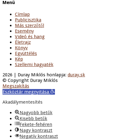
Menü
Címlap
Publicisztika
Más szerzőtől
Esemény
Videó és hang
Életrajz
Könyv
Együttélés
Kép
Szellemi hagyaték
2026 | Duray Miklós honlapja:
duray.sk
© Copyright Duray Miklós
Megszakítás
Eszköztár megnyitása
Akadálymentesítés
Nagyobb betűk
Kisebb betűk
Fekete-fehéren
Nagy kontraszt
Negatív kontraszt