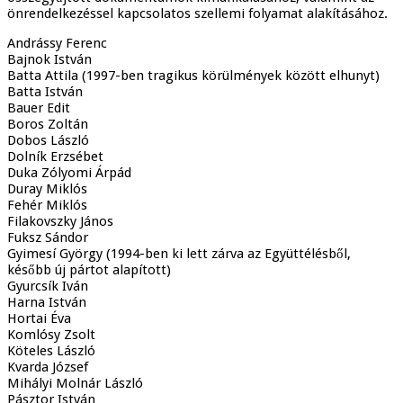
önrendelkezéssel kapcsolatos szellemi folyamat alakításához.
Andrássy Ferenc
Bajnok István
Batta Attila (1997-ben tragikus körülmények között elhunyt)
Batta István
Bauer Edit
Boros Zoltán
Dobos László
Dolník Erzsébet
Duka Zólyomi Árpád
Duray Miklós
Fehér Miklós
Filakovszky János
Fuksz Sándor
Gyimesí György (1994-ben ki lett zárva az Együttélésből,
később új pártot alapított)
Gyurcsík Iván
Harna István
Hortai Éva
Komlósy Zsolt
Köteles László
Kvarda József
Mihályi Molnár László
Pásztor István