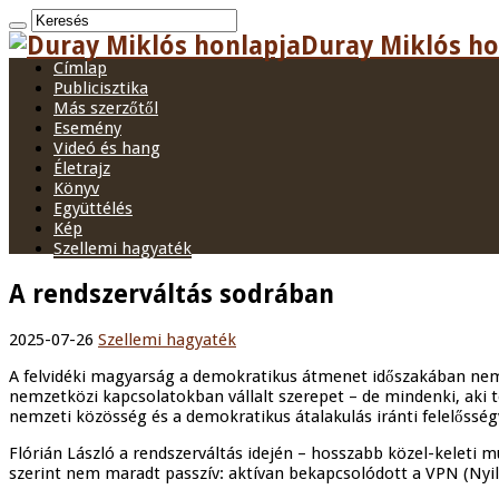
Duray Miklós hon
Címlap
Publicisztika
Más szerzőtől
Esemény
Videó és hang
Életrajz
Könyv
Együttélés
Kép
Szellemi hagyaték
A rendszerváltás sodrában
2025-07-26
Szellemi hagyaték
A felvidéki magyarság a demokratikus átmenet időszakában nemcsa
nemzetközi kapcsolatokban vállalt szerepet – de mindenki, aki te
nemzeti közösség és a demokratikus átalakulás iránti felelősségv
Flórián László a rendszerváltás idején – hosszabb közel-keleti 
szerint nem maradt passzív: aktívan bekapcsolódott a VPN (Nyilv