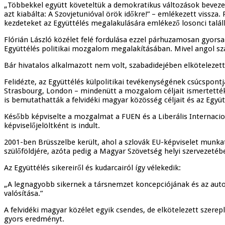
„Többekkel együtt követeltük a demokratikus változások bevezeté
azt kiabálta: A Szovjetunióval örök időkre!” – emlékezett vissza.
kezdeteket az Együttélés megalakulására emlékező losonci talá
Flórián László közélet felé fordulása ezzel párhuzamosan gyors
Együttélés politikai mozgalom megalakításában. Mivel angol szak
Bár hivatalos alkalmazott nem volt, szabadidejében elkötelezette
Felidézte, az Együttélés külpolitikai tevékenységének csúcspontj
Strasbourg, London – mindenütt a mozgalom céljait ismertették
is bemutathatták a felvidéki magyar közösség céljait és az Együ
Később képviselte a mozgalmat a FUEN és a Liberális Internaci
képviselőjelöltként is indult.
2001-ben Brüsszelbe került, ahol a szlovák EU-képviselet munkatá
szülőföldjére, azóta pedig a Magyar Szövetség helyi szervezeté
Az Együttélés sikereiről és kudarcairól így vélekedik:
„A legnagyobb sikernek a társnemzet koncepciójának és az au
valósítása.”
A felvidéki magyar közélet egyik csendes, de elkötelezett sze
gyors eredményt.