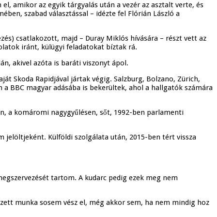
, amikor az egyik tárgyalás után a vezér az asztalt verte, és
mében, szabad választással – idézte fel Flórián László a
s) csatlakozott, majd – Duray Miklós hívására – részt vett az
tok iránt, külügyi feladatokat bíztak rá.
, akivel azóta is baráti viszonyt ápol.
ját Skoda Rapidjával jártak végig. Salzburg, Bolzano, Zürich,
n a BBC magyar adásába is bekerültek, ahol a hallgatók számára
ain, a komáromi nagygyűlésen, sőt, 1992-ben parlamenti
jelöltjeként. Külföldi szolgálata után, 2015-ben tért vissza
 megszervezését tartom. A kudarc pedig ezek meg nem
végzett munka sosem vész el, még akkor sem, ha nem mindig hoz