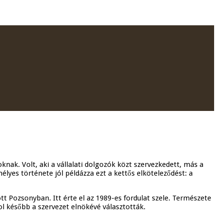
nak. Volt, aki a vállalati dolgozók közt szervezkedett, más a
lyes története jól példázza ezt a kettős elköteleződést: a
tt Pozsonyban. Itt érte el az 1989-es fordulat szele. Természete
l később a szervezet elnökévé választották.