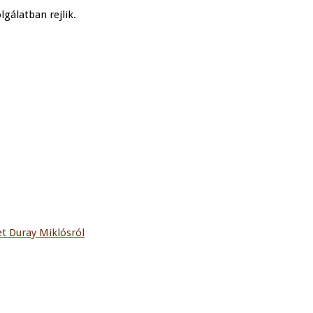
gálatban rejlik.
t Duray Miklósról