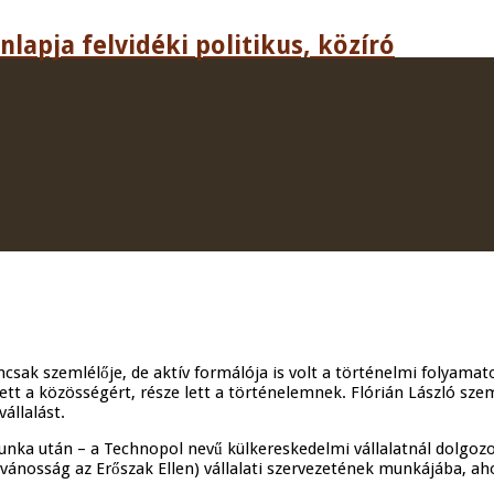
lapja felvidéki politikus, közíró
k szemlélője, de aktív formálója is volt a történelmi folyamatok
tt a közösségért, része lett a történelemnek. Flórián László szemé
állalást.
munka után – a Technopol nevű külkereskedelmi vállalatnál dolgozo
ánosság az Erőszak Ellen) vállalati szervezetének munkájába, aho