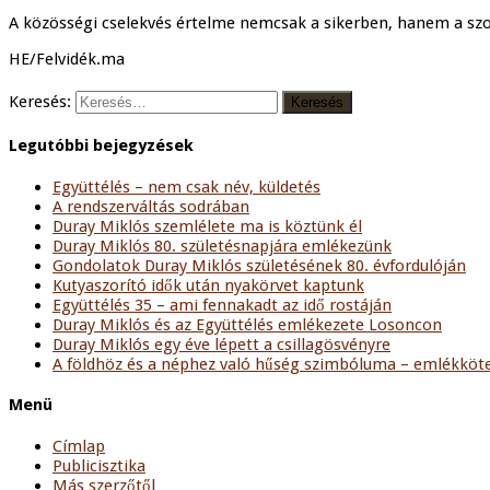
A közösségi cselekvés értelme nemcsak a sikerben, hanem a szol
HE/Felvidék.ma
Keresés:
Legutóbbi bejegyzések
Együttélés – nem csak név, küldetés
A rendszerváltás sodrában
Duray Miklós szemlélete ma is köztünk él
Duray Miklós 80. születésnapjára emlékezünk
Gondolatok Duray Miklós születésének 80. évfordulóján
Kutyaszorító idők után nyakörvet kaptunk
Együttélés 35 – ami fennakadt az idő rostáján
Duray Miklós és az Együttélés emlékezete Losoncon
Duray Miklós egy éve lépett a csillagösvényre
A földhöz és a néphez való hűség szimbóluma – emlékköte
Menü
Címlap
Publicisztika
Más szerzőtől