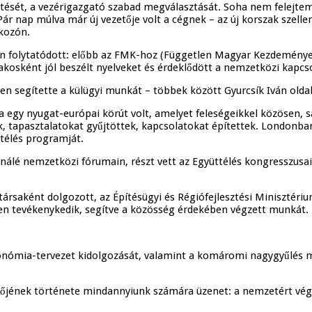
sét, a vezérigazgató szabad megválasztását. Soha nem felejtem el
 Pár nap múlva már új vezetője volt a cégnek – az új korszak szelle
lkozón.
an folytatódott: előbb az FMK-hoz (Független Magyar Kezdeményezé
osként jól beszélt nyelveket és érdeklődött a nemzetközi kapcsola
n segítette a külügyi munkát – többek között Gyurcsík Iván oldalán
a egy nyugat-európai körút volt, amelyet feleségeikkel közösen, sa
, tapasztalatokat gyűjtöttek, kapcsolatokat építettek. Londonba
ttélés programját.
onálé nemzetközi fórumain, részt vett az Együttélés kongresszus
rsaként dolgozott, az Építésügyi és Régiófejlesztési Minisztérium 
ben tevékenykedik, segítve a közösség érdekében végzett munkát.
tonómia-tervezet kidolgozását, valamint a komáromi nagygyűlés
replőjének története mindannyiunk számára üzenet: a nemzetért 