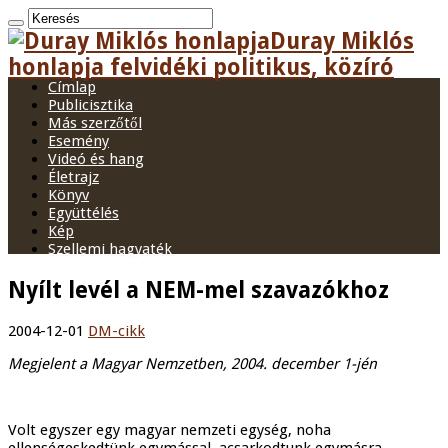
Duray Miklós
honlapja felvidéki politikus, közíró
Címlap
Publicisztika
Más szerzőtől
Esemény
Videó és hang
Életrajz
Könyv
Együttélés
Kép
Szellemi hagyaték
Nyílt levél a NEM-mel szavazókhoz
2004-12-01
DM-cikk
Megjelent a Magyar Nemzetben, 2004. december 1-jén
Volt egyszer egy magyar nemzeti egység, noha
ellenségeskedtünk egymással, acsarkodtunk egymásra,