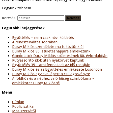
Legyünk többen!
Keresés:
Legutóbbi bejegyzések
Együttélés – nem csak név, küldetés
A rendszerváltás sodrában
Duray Miklós szemlélete ma is köztünk él
Duray Miklós 80. születésnapjára emlékezünk
Gondolatok Duray Miklós születésének 80. évfordulóján
Kutyaszorító idők után nyakörvet kaptunk
Együttélés 35 – ami fennakadt az idő rostáján
Duray Miklós és az Együttélés emlékezete Losoncon
Duray Miklós egy éve lépett a csillagösvényre
A földhöz és a néphez való hűség szimbóluma –
emlékkötet Duray Miklósról
Menü
Címlap
Publicisztika
Más szerzőtől