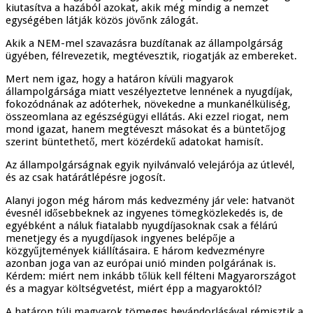
kiutasítva a hazából azokat, akik még mindig a nemzet
egységében látják közös jövőnk zálogát.
Akik a NEM-mel szavazásra buzdítanak az állampolgárság
ügyében, félrevezetik, megtévesztik, riogatják az embereket.
Mert nem igaz, hogy a határon kívüli magyarok
állampolgársága miatt veszélyeztetve lennének a nyugdíjak,
fokozódnának az adóterhek, növekedne a munkanélküliség,
összeomlana az egészségügyi ellátás. Aki ezzel riogat, nem
mond igazat, hanem megtéveszt másokat és a büntetőjog
szerint büntethető, mert közérdekű adatokat hamisít.
Az állampolgárságnak egyik nyilvánvaló velejárója az útlevél,
és az csak határátlépésre jogosít.
Alanyi jogon még három más kedvezmény jár vele: hatvanöt
évesnél idősebbeknek az ingyenes tömegközlekedés is, de
egyébként a náluk fiatalabb nyugdíjasoknak csak a félárú
menetjegy és a nyugdíjasok ingyenes belépője a
közgyűjtemények kiállításaira. E három kedvezményre
azonban joga van az európai unió minden polgárának is.
Kérdem: miért nem inkább tőlük kell félteni Magyarországot
és a magyar költségvetést, miért épp a magyaroktól?
A határon túli magyarok tömeges bevándorlásával rémisztik a