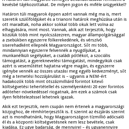
kevésbé tájékozottakat. De milyen jogon és miféle ürügyekkel?
Határon túli magyarok éppen azért vannak még ma is, mert
szeretik szülőföldjüket és a trianoni határok meghúzása után is
ott maradtak, noha akkor sokkal több okuk lett volna az
elhagyására, mint most. Vannak, akik azt terjesztik, hogy
közülük több mint nyolcszázezren, magyar állampolgársággal
a zsebükben egyszerre fölkerekedének, és vérszívó
siserehadként ellepnék Magyarországot. Sőt mi több,
mindannyian egyszerre felvennék a nyugdíjukat, a
munkanélküli segélyüket, a családi pótlékot, a szociális
támogatást, a gyereknevelési támogatást, mindegyikük csak
azért is veseműtétet hajtatna végre magán, és egyszerre
igénybe vennék az összes utazási meg egyéb kedvezményt, sőt
még a temetési hozzájárulást is – ugyanis a NEM-ért
hadakozók több mint ötszázmilliárd forintot kitevő
költségvetési tehertétellel és személyenkénti 20 ezer forintos
adóteher-növekedéssel riogatnak, ám ezek a számok csak
ilyen feltételezéssel lehetnek igazak.
Akik ezt terjesztik, nem csupán nem értenek a magyarországi
közjoghoz, de rémhírterjesztők is. E szerint az észjárás szerint
azt is mondhatnánk, hogy Magyarországon tízmillió adócsaló
él és a központi költségvetésnek nem lesz bevétele, csak
kiadása. Ez ugye badarság, de mennyire! – és ugyanennyire