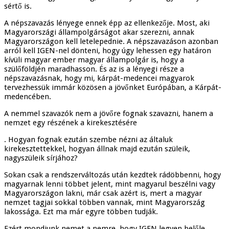
sértő is.
A népszavazás lényege ennek épp az ellenkezője. Most, aki
Magyarországi állampolgárságot akar szerezni, annak
Magyarországon kell letelepednie. A népszavazáson azonban
arról kell IGEN-nel dönteni, hogy úgy lehessen egy határon
kívüli magyar ember magyar állampolgár is, hogy a
szülőföldjén maradhasson. És az is a lényegi része a
népszavazásnak, hogy mi, kárpát-medencei magyarok
tervezhessük immár közösen a jövőnket Európában, a Kárpát-
medencében.
A nemmel szavazók nem a jövőre fognak szavazni, hanem a
nemzet egy részének a kirekesztésére
. Hogyan fognak ezután szembe nézni az általuk
kirekesztettekkel, hogyan állnak majd ezután szüleik,
nagyszüleik sírjához?
Sokan csak a rendszerváltozás után kezdtek rádöbbenni, hogy
magyarnak lenni többet jelent, mint magyarul beszélni vagy
Magyarországon lakni, már csak azért is, mert a magyar
nemzet tagjai sokkal többen vannak, mint Magyarország
lakossága. Ezt ma már egyre többen tudják.
Ezért mondjunk nemet a nemre, hogy IGEN legyen belőle.