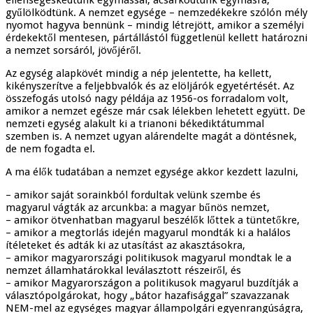
gyűlölködtünk. A nemzet egysége – nemzedékekre szólón mély
nyomot hagyva bennünk – mindig létrejött, amikor a személyi
érdekektől mentesen, pártállástól függetlenül kellett határozni
a nemzet sorsáról, jövőjéről.
Az egység alapkövét mindig a nép jelentette, ha kellett,
kikényszerítve a feljebbvalók és az elöljárók egyetértését. Az
összefogás utolsó nagy példája az 1956-os forradalom volt,
amikor a nemzet egésze már csak lélekben lehetett együtt. De
nemzeti egység alakult ki a trianoni békediktátummal
szemben is. A nemzet ugyan alárendelte magát a döntésnek,
de nem fogadta el.
A ma élők tudatában a nemzet egysége akkor kezdett lazulni,
– amikor saját sorainkból fordultak velünk szembe és
magyarul vágták az arcunkba: a magyar bűnös nemzet,
– amikor ötvenhatban magyarul beszélők lőttek a tüntetőkre,
– amikor a megtorlás idején magyarul mondták ki a halálos
ítéleteket és adták ki az utasítást az akasztásokra,
– amikor magyarországi politikusok magyarul mondtak le a
nemzet államhatárokkal leválasztott részeiről, és
– amikor Magyarországon a politikusok magyarul buzdítják a
választópolgárokat, hogy „bátor hazafisággal” szavazzanak
NEM-mel az egységes magyar állampolgári egyenrangúságra,