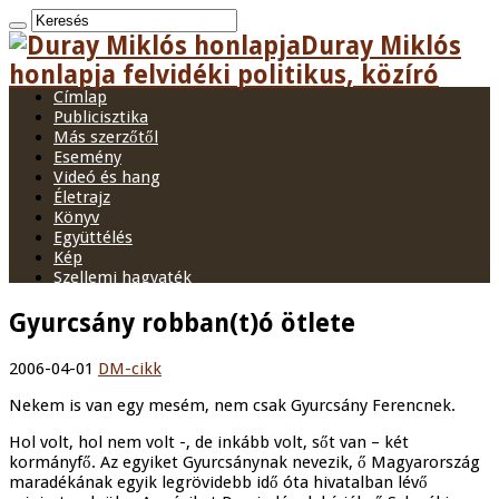
Duray Miklós
honlapja felvidéki politikus, közíró
Címlap
Publicisztika
Más szerzőtől
Esemény
Videó és hang
Életrajz
Könyv
Együttélés
Kép
Szellemi hagyaték
Gyurcsány robban(t)ó ötlete
2006-04-01
DM-cikk
Nekem is van egy mesém, nem csak Gyurcsány Ferencnek.
Hol volt, hol nem volt -, de inkább volt, sőt van – két
kormányfő. Az egyiket Gyurcsánynak nevezik, ő Magyarország
maradékának egyik legrövidebb idő óta hivatalban lévő