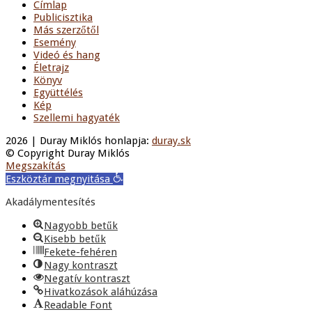
Címlap
Publicisztika
Más szerzőtől
Esemény
Videó és hang
Életrajz
Könyv
Együttélés
Kép
Szellemi hagyaték
2026 | Duray Miklós honlapja:
duray.sk
© Copyright Duray Miklós
Megszakítás
Eszköztár megnyitása
Akadálymentesítés
Nagyobb betűk
Kisebb betűk
Fekete-fehéren
Nagy kontraszt
Negatív kontraszt
Hivatkozások aláhúzása
Readable Font