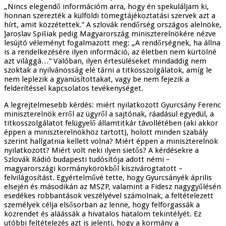
„Nincs elegendő információm arra, hogy én spekuláljam ki,
honnan szerezték a külföldi tömegtájékoztatási szervek azt a
hírt, amit közzétettek.” A szlovák rendőrség országos alelnöke,
]aroslav Spišiak pedig Magyarország miniszterelnökére nézve
lesújtó véleményt fogalmazott meg: „A rendőrségnek, ha állna
is a rendelkezésére ilyen információ, az életben nem kürtölné
azt világgá…” Valóban, ilyen értesüléseket mindaddig nem
szoktak a nyilvánosság elé tárni a titkosszolgálatok, amíg le
nem leplezik a gyanúsítottakat, vagy be nem fejezik a
felderítéssel kapcsolatos tevékenységet.
A legrejtelmesebb kérdés: miért nyilatkozott Gyurcsány Ferenc
miniszterelnök erről az ügyről a sajtónak, ráadásul egyedül, a
titkosszolgálatot felügyelő államtitkár távollétében (aki akkor
éppen a miniszterelnökhöz tartott), holott minden szabály
szerint hallgatnia kellett volna? Miért éppen a miniszterelnök
nyilatkozott? Miért volt neki ilyen sietős? A kérdésekre a
Szlovák Rádió budapesti tudósítója adott némi –
magyarországi kormánykörökből kiszivárogtatott –
felvilágosítást. Egyértelművé tette, hogy Gyurcsányék április
elsején és másodikán az MSZP, valamint a Fidesz nagygyűlésén
esedékes robbantások veszélyével számolnak, a feltételezett
személyek célja elsősorban az lenne, hogy felforgassák a
közrendet és aláássák a hivatalos hatalom tekintélyét. Ez
utóbbi feltételezés azt is jelenti, hogy a kormány a