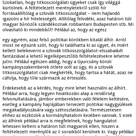
Szokatlan, hogy titkosszolgálati ügyeket csak így világgá
kürtölnek. A feltételezett merényletekről szóló hír
forrásaállítólag a szlovák titkosszolgálat – nem hajlandó
igazolni a hír hitelességét. Allítólag felvidéki, azaz határon túli
magyar bűnözők szándékoznak robbantani Budapesten stb. Mi
olvasható ki mindebből? Például az, hogy az egész
egy agyrém, azaz felső politikai körökben kitalál álhír. Arról
most ne ejtsünk szót, hogy ki találhatta ki az ügyet, és miért
kellett belekeverni a szlovák titkosszolgálatot-elszabadult
fantáziával a lehető legelképesztőbb feltételezésekre lehetne
jutni. Például egészen addig, hogy a Gyurcsány körüli
kampányszakemberek ötlete volt az ügy, és a szlovák
titkosszolgálatot csak megkérték, hogy tartsa a hátát, azaz ne
cáfolja, hogy tőle származik az értesülés.
Érdekesebb az a kérdés, hogy mire lehet használni az álhírt.
Például arra, hogy legyen hivatkozási alap a rendőrség
felvonultatására, jámbor emberekben való félelem keltésére,
esetleg a kampány hajrájában tervezett politikai nagygyúlések
megakadályozására vagy szétoszlatására. Természetesen
ehhez az eszközök a kormányhatalom kezében vannak. S ezek
az álhírek például arra is megfelelnek, hogy hangulatot
lehessen kelteni a határon túli magyarok ellen, hiszen a
feltételezett merénylők az ő soraikból kerülnek ki. Vagy például