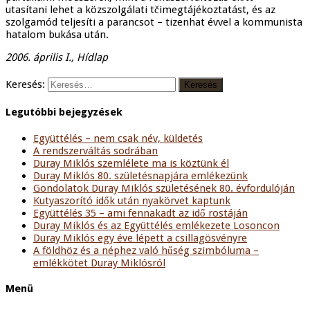
utasítani lehet a közszolgálati tčimegtájékoztatást, és az
szolgamód teljesíti a parancsot – tizenhat évvel a kommunista
hatalom bukása után.
2006. április I., Hídlap
Keresés:
Legutóbbi bejegyzések
Együttélés – nem csak név, küldetés
A rendszerváltás sodrában
Duray Miklós szemlélete ma is köztünk él
Duray Miklós 80. születésnapjára emlékezünk
Gondolatok Duray Miklós születésének 80. évfordulóján
Kutyaszorító idők után nyakörvet kaptunk
Együttélés 35 – ami fennakadt az idő rostáján
Duray Miklós és az Együttélés emlékezete Losoncon
Duray Miklós egy éve lépett a csillagösvényre
A földhöz és a néphez való hűség szimbóluma –
emlékkötet Duray Miklósról
Menü