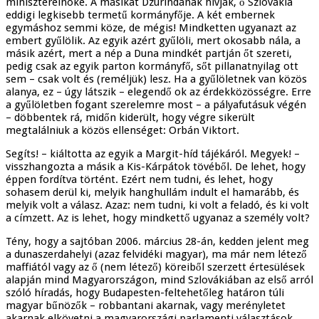
miniszterelnöke. A másikat Dzurindának hívják, ő Szlovákia
eddigi legkisebb termetű kormányfője. A két embernek
egymáshoz semmi köze, de mégis! Mindketten ugyanazt az
embert gyűlölik. Az egyik azért gyűlöli, mert okosabb nála, a
másik azért, mert a nép a Duna mindkét partján őt szereti,
pedig csak az egyik parton kormányfő, sőt pillanatnyilag ott
sem – csak volt és (reméljük) lesz. Ha a gyűlöletnek van közös
alanya, ez – úgy látszik – elegendő ok az érdekközösségre. Erre
a gyűlöletben fogant szerelemre most – a pályafutásuk végén
– döbbentek rá, midőn kiderült, hogy végre sikerült
megtalálniuk a közös ellenséget: Orbán Viktort.
Segíts! – kiáltotta az egyik a Margit-híd tájékáról. Megyek! –
visszhangozta a másik a Kis-Kárpátok tövéből. De lehet, hogy
éppen fordítva történt. Ezért nem tudni, és lehet, hogy
sohasem derül ki, melyik hanghullám indult el hamarább, és
melyik volt a válasz. Azaz: nem tudni, ki volt a feladó, és ki volt
a címzett. Az is lehet, hogy mindkettő ugyanaz a személy volt?
Tény, hogy a sajtóban 2006. március 28-án, kedden jelent meg
a dunaszerdahelyi (azaz felvidéki magyar), ma már nem létező
maffiától vagy az ő (nem létező) köreiből szerzett értesülések
alapján mind Magyarországon, mind Szlovákiában az első arról
szóló híradás, hogy Budapesten-feltehetőleg határon túli
magyar bűnözők – robbantani akarnak, vagy merényletet
akarnak elkövetni a magyarországi parlamenti választások