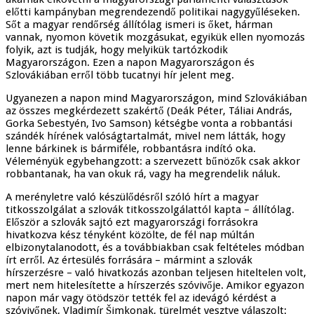
előtti kampányban megrendezendő politikai nagygyűléseken.
Sőt a magyar rendőrség állítólag ismeri is őket, hárman
vannak, nyomon követik mozgásukat, egyikük ellen nyomozás
folyik, azt is tudják, hogy melyikük tartózkodik
Magyarországon. Ezen a napon Magyarországon és
Szlovákiában erről több tucatnyi hír jelent meg.
Ugyanezen a napon mind Magyarországon, mind Szlovákiában
az összes megkérdezett szakértő (Deák Péter, Táliai András,
Gorka Sebestyén, Ivo Samson) kétségbe vonta a robbantási
szándék hírének valóságtartalmát, mivel nem látták, hogy
lenne bárkinek is bármiféle, robbantásra indító oka.
Véleményük egybehangzott: a szervezett bűnözők csak akkor
robbantanak, ha van okuk rá, vagy ha megrendelik náluk.
A merényletre való készülődésről szóló hírt a magyar
titkosszolgálat a szlovák titkosszolgálattól kapta – állítólag.
Először a szlovák sajtó ezt magyarországi forrásokra
hivatkozva kész tényként közölte, de fél nap múltán
elbizonytalanodott, és a továbbiakban csak feltételes módban
írt erről. Az értesülés forrására – mármint a szlovák
hírszerzésre – való hivatkozás azonban teljesen hiteltelen volt,
mert nem hitelesítette a hírszerzés szóvivője. Amikor egyazon
napon már vagy ötödször tették fel az idevágó kérdést a
szóvivőnek, Vladimír Šimkonak, türelmét vesztve válaszolt: