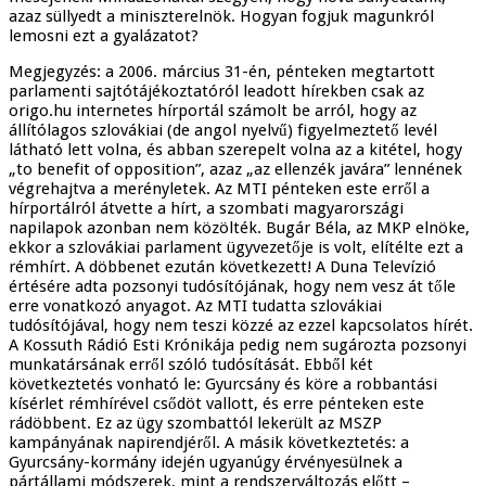
azaz süllyedt a miniszterelnök. Hogyan fogjuk magunkról
lemosni ezt a gyalázatot?
Megjegyzés: a 2006. március 31-én, pénteken megtartott
parlamenti sajtótájékoztatóról leadott hírekben csak az
origo.hu internetes hírportál számolt be arról, hogy az
állítólagos szlovákiai (de angol nyelvű) figyelmeztető levél
látható lett volna, és abban szerepelt volna az a kitétel, hogy
„to benefit of opposition”, azaz „az ellenzék javára” lennének
végrehajtva a merényletek. Az MTI pénteken este erről a
hírportálról átvette a hírt, a szombati magyarországi
napilapok azonban nem közölték. Bugár Béla, az MKP elnöke,
ekkor a szlovákiai parlament ügyvezetője is volt, elítélte ezt a
rémhírt. A döbbenet ezután következett! A Duna Televízió
értésére adta pozsonyi tudósítójának, hogy nem vesz át tőle
erre vonatkozó anyagot. Az MTI tudatta szlovákiai
tudósítójával, hogy nem teszi közzé az ezzel kapcsolatos hírét.
A Kossuth Rádió Esti Krónikája pedig nem sugározta pozsonyi
munkatársának erről szóló tudósítását. Ebből két
következtetés vonható le: Gyurcsány és köre a robbantási
kísérlet rémhírével csődöt vallott, és erre pénteken este
rádöbbent. Ez az ügy szombattól lekerült az MSZP
kampányának napirendjéről. A másik következtetés: a
Gyurcsány-kormány idején ugyanúgy érvényesülnek a
pártállami módszerek, mint a rendszerváltozás előtt –