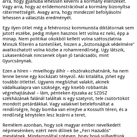
arra, hogy gyanúba lehessen keverni a kormány ellenzékét.
Vagy arra, hogy az erődemonstrációval a kormány bizonyítsa
rátermettségét. Avagy arra, hogy mindezzel befolyásolni
lehessen a választás eredményét.
Egy ilyen ötlet még a fehérorosz kommunista diktátornak sem
jutott eszébe, pedig milyen hasznos lett volna ez neki, épp a
minap. Nem politikai okokból kellett volna szétoszlatnia
Minszk főterén a tüntetőket, hiszen a „biztonságuk védelmére”
avatkozhatott volna közbe a rohamrendőrség. Ugy látszik,
Lukasenkónak nincsenek olyan jó tanácsadói, mint
Gyurcsánynak.
Ezen a híren – mivelhogy álhír – elszórakozhatnánk, ha nem
lenne benne egy kockázati tényező. Aki kitalálta, jöhet egy
további ötlettel. Ugyanis megbízhat valakit, akinek
vádalkualapra van szüksége, egy kisebb robbantás
végrehajtásával – lám, pénteken éjszaka az SZDSZ
székházának falánál találtak is egy szatyrot, tele csütörtököt
mondott petárdákkal. Vagy valakivel betelefonáltat a
rendőrségre, hogy bomba van elrejtve a Kossuth téren, és a
rendőrség kénytelen lesz lezárni a teret.
Remélem azonban, hogy sok magyar ember nevelkedett
népmeséinken, ezért nem dőlnek be „Feri Hazudós”
meséjének. Mindazonáltal szégyen, hogy hová süllyedtünk,