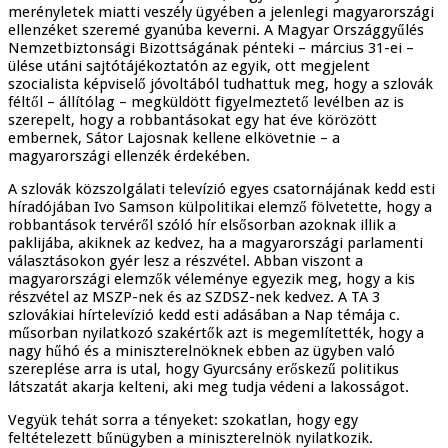
merényletek miatti veszély ügyében a jelenlegi magyarországi
ellenzéket szeremé gyanúba keverni. A Magyar Országgyűlés
Nemzetbiztonsági Bizottságának pénteki – március 31-ei –
ülése utáni sajtótájékoztatón az egyik, ott megjelent
szocialista képviselő jóvoltából tudhattuk meg, hogy a szlovák
féltől – állítólag – megküldött figyelmeztető levélben az is
szerepelt, hogy a robbantásokat egy hat éve körözött
embernek, Sátor Lajosnak kellene elkövetnie – a
magyarországi ellenzék érdekében.
A szlovák közszolgálati televízió egyes csatornájának kedd esti
híradójában Ivo Samson külpolitikai elemző fölvetette, hogy a
robbantások tervéről szóló hír elsősorban azoknak illik a
paklijába, akiknek az kedvez, ha a magyarországi parlamenti
választásokon gyér lesz a részvétel. Abban viszont a
magyarországi elemzők véleménye egyezik meg, hogy a kis
részvétel az MSZP-nek és az SZDSZ-nek kedvez. A TA 3
szlovákiai hírtelevízió kedd esti adásában a Nap témája c.
műsorban nyilatkozó szakértők azt is megemlítették, hogy a
nagy hűhó és a miniszterelnöknek ebben az ügyben való
szereplése arra is utal, hogy Gyurcsány erőskezű politikus
látszatát akarja kelteni, aki meg tudja védeni a lakosságot.
Vegyük tehát sorra a tényeket: szokatlan, hogy egy
feltételezett bűnügyben a miniszterelnök nyilatkozik.