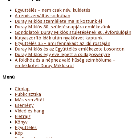
Együttélés – nem csak név, küldetés
A rendszerváltás sodrában
Duray Miklós szemlélete ma is köztünk él
Duray Miklós 80. születésnapjára emlékezünk
Gondolatok Duray Miklós születésének 80. évfordulóján
Kutyaszorító idők után nyakörvet kaptunk
Együttélés 35 – ami fennakadt az idő rostáján
Duray Miklós és az Együttélés emlékezete Losoncon
Duray Miklós egy éve lépett a csillagösvényre
A földhöz és a néphez való hűség szimbóluma –
emlékkötet Duray Miklósról
Menü
Címlap
Publicisztika
Más szerzőtől
Esemény
Videó és hang
Életrajz
Könyv
Együttélés
Kép