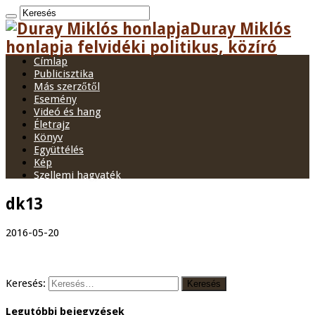
Duray Miklós
honlapja felvidéki politikus, közíró
Címlap
Publicisztika
Más szerzőtől
Esemény
Videó és hang
Életrajz
Könyv
Együttélés
Kép
Szellemi hagyaték
dk13
2016-05-20
Keresés:
Legutóbbi bejegyzések