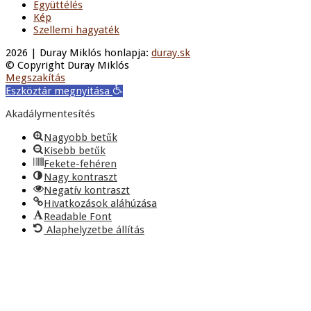
Együttélés
Kép
Szellemi hagyaték
2026 | Duray Miklós honlapja:
duray.sk
© Copyright Duray Miklós
Megszakítás
Eszköztár megnyitása
Akadálymentesítés
Nagyobb betűk
Kisebb betűk
Fekete-fehéren
Nagy kontraszt
Negatív kontraszt
Hivatkozások aláhúzása
Readable Font
Alaphelyzetbe állítás