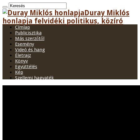
Duray Miklós
honlapja felvidéki politikus, közíró
Címlap
Publicisztika
Más szerzőtől
Esemény
Videó és hang
Életrajz
Könyv
Együttélés
Kép
Szellemi hagyaték