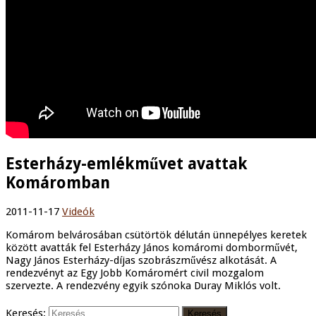
Esterházy-emlékművet avattak
Komáromban
2011-11-17
Videók
Komárom belvárosában csütörtök délután ünnepélyes keretek
között avatták fel Esterházy János komáromi domborművét,
Nagy János Esterházy-díjas szobrászművész alkotását. A
rendezvényt az Egy Jobb Komáromért civil mozgalom
szervezte. A rendezvény egyik szónoka Duray Miklós volt.
Keresés: