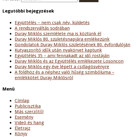
Legutóbbi bejegyzések
Együttélés – nem csak név, küldetés
A rendszerváltás sodrában
Duray Miklós szemlélete ma is köztünk él
Duray Miklós 80. születésnapjára emlékezünk
Gondolatok Duray Miklós születésének 80. évfordulóján
Kutyaszorító idők után nyakörvet kaptunk
Együttélés 35 – ami fennakadt az idő rostáján
Duray Miklós és az Együttélés emlékezete Losoncon
Duray Miklós egy éve lépett a csillagösvényre
A földhöz és a néphez való hűség szimbóluma –
emlékkötet Duray Miklósról
Menü
Címlap
Publicisztika
Más szerzőtől
Esemény
Videó és hang
Életrajz
Könyv