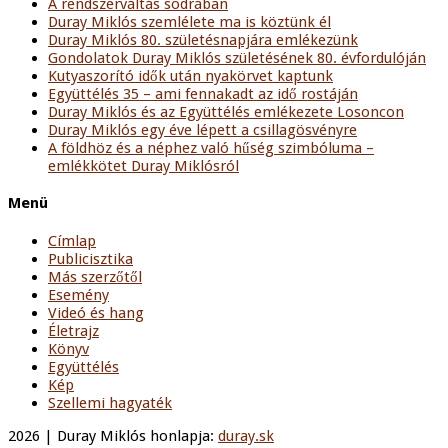
A rendszerváltás sodrában
Duray Miklós szemlélete ma is köztünk él
Duray Miklós 80. születésnapjára emlékezünk
Gondolatok Duray Miklós születésének 80. évfordulóján
Kutyaszorító idők után nyakörvet kaptunk
Együttélés 35 – ami fennakadt az idő rostáján
Duray Miklós és az Együttélés emlékezete Losoncon
Duray Miklós egy éve lépett a csillagösvényre
A földhöz és a néphez való hűség szimbóluma –
emlékkötet Duray Miklósról
Menü
Címlap
Publicisztika
Más szerzőtől
Esemény
Videó és hang
Életrajz
Könyv
Együttélés
Kép
Szellemi hagyaték
2026 | Duray Miklós honlapja:
duray.sk