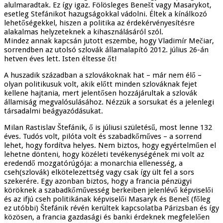
alulmaradtak. Ez így igaz. Fölösleges Benešt vagy Masarykot,
esetleg Stefánikot hazugságokkal vádolni. Éltek a kínálkozó
lehetőségekkel, hiszen a politika az érdekérvényesítésre
alakalmas helyzeteknek a kihasználásáról szól.
Mindez annak kapcsán jutott eszembe, hogy Vladimír Mečiar,
sorrendben az utolsó szlovák államalapító 2012. július 26-án
hetven éves lett. Isten éltesse őt!
A huszadik században a szlovákoknak hat – már nem élő –
olyan politikusuk volt, akik előtt minden szlováknak fejet
kellene hajtania, mert jelentősen hozzájárultak a szlovák
államiság megvalósulásához. Nézzük a sorsukat és a jelenlegi
társadalmi beágyazódásukat.
Milan Rastislav Štefánik, ő is júliusi születésű, most lenne 132
éves. Tudós volt, pilóta volt és szabadkőműves – a sorrend
lehet, hogy fordítva helyes. Nem biztos, hogy egyértelműen el
lehetne dönteni, hogy közéleti tevékenységének mi volt az
eredendő mozgatórúgója: a monarchia ellenesség, a
cseh(szlovák) elkötelezettség vagy csak így ült fel a sors
szekerére. Egy azonban biztos, hogy a francia pénzügyi
köröknek a szabadkőművesség berkeiben jelenlévő képviselői
és az ifjú cseh politikának képviselői Masaryk és Beneš (főleg
ez utóbbi) Štefánik révén kerültek kapcsolatba Párizsban és így
közösen, a francia gazdasági és banki érdeknek megfelelően