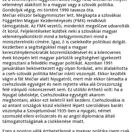
véleményt alakított ki a magyar vagy a szlovák politika.
Gondoljuk végig, mi történt 1990 tavasza óta.
Mečiar először belügyminiszter lett. Megkapta a szlovákiai
Független Magyar Kezdeményezés (FMK) rendkívüli
támogatását. Az FMK vezetői, mindenkit megelőzve udvarolták
őt körül. Feljelentéseket küldtek neki a szlovákiai magyar
véleményalkotókról mind a belügyminiszteri mind a
miniszterelnöki címére. Igaz, ő is cselekedte politikusi dolgát.
Kezdetben a segítségükkel majd a magyar
kereszténydemokraták közreműködésével és a kilencvenes
évek közepén lett magyar pártütők segítségével igyekezett
megosztani a felvidéki magyar politikát. Azonban 1991
januárában bekövetkezett egy olyan fordulat, ami átalakította
a cseh-szlovák politika Mečiar iránti viszonyát. Ekkor kezdték
vágni a fát Mečiar alatt Nyugatról, mert már ekkor támadta a
csehszlovák egységet és nem rejtette véka alá Oroszország
felé irányuló rokonszenvét sem. Ez utóbbi érthető volt: ha a
Nyugat üdvöskéje, Csehszlovákia egységét akarom
megbontani, akkor ezt keletről kell kezdeni. Csehszlovákia is
az antant országok közül elsőként lépett szerződéses baráti
viszonyba a Szovjetunióval 1935-ben a nyugati, német
szomszéd elleni erőszerzés és az angol diplomácia általi
támogatottságának a csökkenése miatt.
Ezen a ponton válik érthetetlenné a magyar politika (nem csak