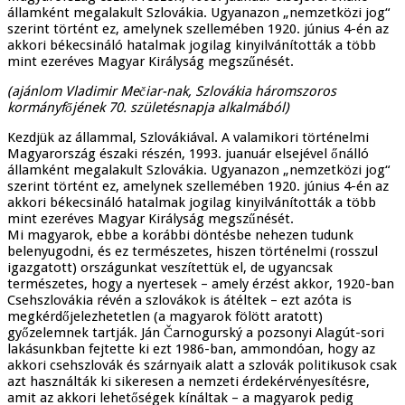
államként megalakult Szlovákia. Ugyanazon „nemzetközi jog“
szerint történt ez, amelynek szellemében 1920. június 4-én az
akkori békecsináló hatalmak jogilag kinyilvánították a több
mint ezeréves Magyar Királyság megszűnését.
(ajánlom Vladimir Mečiar-nak, Szlovákia háromszoros
kormányfőjének 70. születésnapja alkalmából)
Kezdjük az állammal, Szlovákiával. A valamikori történelmi
Magyarország északi részén, 1993. juanuár elsejével őnálló
államként megalakult Szlovákia. Ugyanazon „nemzetközi jog“
szerint történt ez, amelynek szellemében 1920. június 4-én az
akkori békecsináló hatalmak jogilag kinyilvánították a több
mint ezeréves Magyar Királyság megszűnését.
Mi magyarok, ebbe a korábbi döntésbe nehezen tudunk
belenyugodni, és ez természetes, hiszen történelmi (rosszul
igazgatott) országunkat veszítettük el, de ugyancsak
természetes, hogy a nyertesek – amely érzést akkor, 1920-ban
Csehszlovákia révén a szlovákok is átéltek – ezt azóta is
megkérdőjelezhetetlen (a magyarok fölött aratott)
győzelemnek tartják. Ján Čarnogurský a pozsonyi Alagút-sori
lakásunkban fejtette ki ezt 1986-ban, ammondóan, hogy az
akkori csehszlovák és szárnyaik alatt a szlovák politikusok csak
azt használták ki sikeresen a nemzeti érdekérvényesítésre,
amit az akkori lehetőségek kínáltak – a magyarok pedig