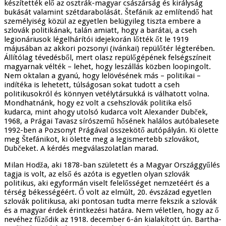
készítették elő az osztrák-magyar császárság és királyság
bukását valamint szétdarabolását. Štefánik az említendő hat
személyiség közül az egyetlen belügyileg tiszta embere a
szlovák politikának, talán amiatt, hogy a barátai, a cseh
legionáriusok légelhárítói idejekorán lőtték őt le 1919
májusában az akkori pozsonyi (ivánkai) repülőtér légterében.
Állítólag tévedésből, mert olasz repülőgépének felségszíneit
magyarnak vélték – lehet, hogy leszállás közben loopingolt.
Nem oktalan a gyanú, hogy lelövésének más – politikai –
indítéka is lehetett, túlságosan sokat tudott a cseh
politikusokról és könnyen vetélytársukká is válhatott volna.
Mondhatnánk, hogy ez volt a csehszlovák politika első
kudarca, mint ahogy utolsó kudarca volt Alexander Dubček,
1968, a Prágai Tavasz sírószemű hősének halálos autóbalesete
1992-ben a Pozsonyt Prágával összekötő autópályán. Ki ölette
meg Štefánikot, ki ölette meg a legismertebb szlovákot,
Dubčeket. A kérdés megválaszolatlan marad.
Milan Hodža, aki 1878-ban született és a Magyar Országgyűlés
tagja is volt, az első és azóta is egyetlen olyan szlovák
politikus, aki egyformán viselt felelősséget nemzetéért és a
térség békességéért. Ő volt az elmúlt, 20. évszázad egyetlen
szlovák politikusa, aki pontosan tudta merre fekszik a szlovák
és a magyar érdek érintkezési határa. Nem véletlen, hogy az ő
nevéhez fűződik az 1918. december 6-án kialakított ún. Bartha-