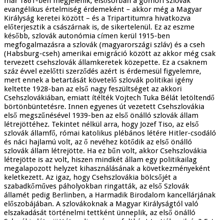
már 1861-ben megjelenik, elsősorban a gömöri szlovák
evangélikus értelmiség érdemeként – akkor még a Magyar
Királyság keretei között – és a Tripartitumra hivatkozva
előterjesztik a császárnak is, de sikertelenül. Ez az eszme
később, szlovák autonómia címen kerül 1915-ben
megfogalmazásra a szlovák (magyarországi szláv) és a cseh
(Habsburg-cseh) amerikai emigráció között az akkor még csak
tervezett csehszlovák államkeretek közepette. Ez a csaknem
száz évvel ezelőtti szerződés azért is érdemesül figyelemre,
mert ennek a betartását követelő szlovák politikai igény
keltette 1928-ban az első nagy feszültséget az akkori
Csehszlovákiában, emiatt ítélték Vojtech Tuka Bélát letöltendő
börtönbüntetésre. Innen egyenes út vezetett Csehszlovákia
első megszűnésével 1939-ben az első önálló szlovák állam
létrejöttéhez. Tekintet nélkül arra, hogy Jozef Tiso, az első
szlovák államfő, római katolikus plébános létére Hitler-csodáló
és náci hajlamú volt, az ő nevéhez kötődik az első önálló
szlovák állam létrejötte. Ha ez bűn volt, akkor Csehszlovákia
létrejötte is az volt, hiszen mindkét állam egy politikailag
megalapozott helyzet kihasználásának a következményeként
keletkezett. Az igaz, hogy Csehszlovákia bölcsőjét a
szabadkőműves páholyokban ringatták, az első Szlovák
államét pedig Berlinben, a Harmadik Birodalom kancellárjának
előszobájában. A szlovákoknak a Magyar Királyságtól való
elszakadását történelmi tettként ünneplik, az első önálló