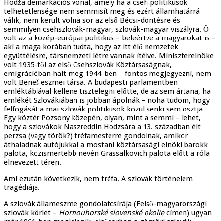
Hodža demarkációs vonal, amely ha a cseh politikusok
telhetetlensége nem semmisít meg és ezért államhatárrá
válik, nem került volna sor az első Bécsi-döntésre és
semmilyen csehszlovák-magyar, szlovák-magyar viszályra. Ő
volt az a közép-európai politikus – beleértve a magyarokat is –
aki a maga korában tudta, hogy az itt élő nemzetek
együttélésre, társnemzeti létre vannak ítélve. Miniszterelnöke
volt 1935-től az első Csehszlovák Köztársaságnak,
emigrációban halt meg 1944-ben – fontos megjegyezni, nem
volt Beneš eszmei társa. A budapesti parlamentben
emléktáblával kellene tisztelegni előtte, de az sem ártana, ha
emlékét Szlovákiában is jobban ápolnák – noha tudom, hogy
felfogását a mai szlovák politikusok közül senki sem osztja.
Egy köztér Pozsony közepén, olyan, mint a semmi – lehet,
hogy a szlovákok Naszreddin Hodzsára a 13. században élt
perzsa (vagy török?) tréfamesterre gondolnak, amikor
áthaladnak autójukkal a mostani köztársasági elnöki barokk
palota, közismertebb nevén Grassalkovich palota előtt a róla
elnevezett téren.
Ami ezután következik, nem tréfa. A szlovák történelem
tragédiája.
A szlovák állameszme gondolatcsírája (Felső-magyarországi
szlovák körlet –
Hornouhorské slovenské okolie
címen) ugyan