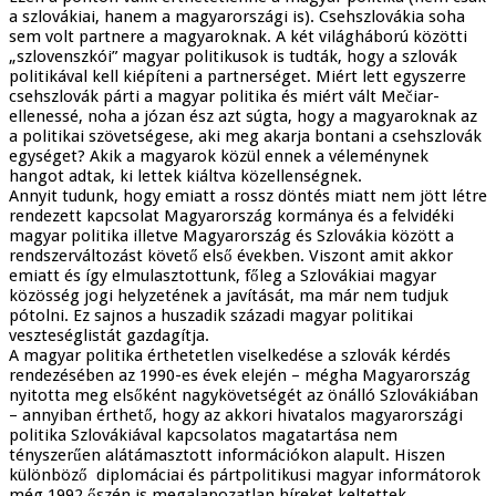
a szlovákiai, hanem a magyarországi is). Csehszlovákia soha
sem volt partnere a magyaroknak. A két világháború közötti
„szlovenszkói” magyar politikusok is tudták, hogy a szlovák
politikával kell kiépíteni a partnerséget. Miért lett egyszerre
csehszlovák párti a magyar politika és miért vált Mečiar-
ellenessé, noha a józan ész azt súgta, hogy a magyaroknak az
a politikai szövetségese, aki meg akarja bontani a csehszlovák
egységet? Akik a magyarok közül ennek a véleménynek
hangot adtak, ki lettek kiáltva közellenségnek.
Annyit tudunk, hogy emiatt a rossz döntés miatt nem jött létre
rendezett kapcsolat Magyarország kormánya és a felvidéki
magyar politika illetve Magyarország és Szlovákia között a
rendszerváltozást követő első években. Viszont amit akkor
emiatt és így elmulasztottunk, főleg a Szlovákiai magyar
közösség jogi helyzetének a javítását, ma már nem tudjuk
pótolni. Ez sajnos a huszadik századi magyar politikai
veszteséglistát gazdagítja.
A magyar politika érthetetlen viselkedése a szlovák kérdés
rendezésében az 1990-es évek elején – mégha Magyarország
nyitotta meg elsőként nagykövetségét az önálló Szlovákiában
– annyiban érthető, hogy az akkori hivatalos magyarországi
politika Szlovákiával kapcsolatos magatartása nem
tényszerűen alátámasztott információkon alapult. Hiszen
különböző diplomáciai és pártpolitikusi magyar informátorok
még 1992 őszén is megalapozatlan híreket keltettek,