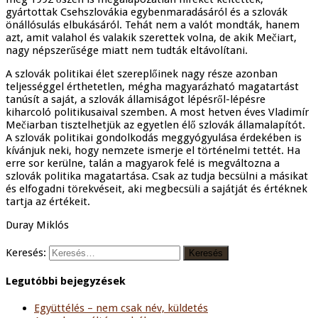
gyártottak Csehszlovákia egybenmaradásáról és a szlovák
önállósulás elbukásáról. Tehát nem a valót mondták, hanem
azt, amit valahol és valakik szerettek volna, de akik Mečiart,
nagy népszerűsége miatt nem tudták eltávolítani.
A szlovák politikai élet szereplőinek nagy része azonban
teljességgel érthetetlen, mégha magyarázható magatartást
tanúsít a saját, a szlovák államiságot lépésről-lépésre
kiharcoló politikusaival szemben. A most hetven éves Vladimír
Mečiarban tisztelhetjük az egyetlen élő szlovák államalapítót.
A szlovák politikai gondolkodás meggyógyulása érdekében is
kívánjuk neki, hogy nemzete ismerje el történelmi tettét. Ha
erre sor kerülne, talán a magyarok felé is megváltozna a
szlovák politika magatartása. Csak az tudja becsülni a másikat
és elfogadni törekvéseit, aki megbecsüli a sajátját és értéknek
tartja az értékeit.
Duray Miklós
Keresés:
Legutóbbi bejegyzések
Együttélés – nem csak név, küldetés