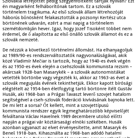
Szlovákia létrejöttét pedig szégyenfoltként tartják nyilván? Ezt
én magyarként felháborítónak tartom. Ez a szlovák
történelem tragikuma. Az első szlovák állam létrehozóját
háborús bűnösként felakasztották a pozsonyi Kertész utca
börtönének udvarán, ezért a mai napig a történelem
szemétdombján hever. Igaz, hogy Jozef Tisoként többet nem
érdemel, de ő alapította az első önálló szlovák államot és ez a
szlovák nemzeté.
De nézzük a következő történelmi állomást. Ha elhanyagoljuk
az 1989/90-es rendszerváltoztatók nagyvonalúságával, akik
közé Vladimír Mečiar is tartozik, hogy az 1940-es évek végén
és az 1950-es évek elején a csehszlovák kommunista rezsim –
akárcsak 1928-ban Masarykék – a szlovák autonomistákat
vetették börtönbe vagy végezték ki, akkor az 1963-as évet a
szlovák megujulás évének tekinthetjük. Ekkor kapott bírósági
elégtételt az 1954-ben életfogytig tartó börtönre ítélt Gustáv
Husák, aki 1968-ban a Prágai Tavaszt leverő szovjet hatalom
segítségével a cseh-szlovák föderáció kivívásának bajnoka lett.
De mi lett a sorsa? Őt kellett, mint a szovjettípusú
kommunista rendszer egyik legmeghatározóbb képviselőjét
felváltania Václav Havelnek 1989 decembere utolsó előtti
napján a prágai vár köztársasági elnöki székében. Husák
azonban ugyanazt az elvet érvényesítette, amit Masaryk és
Beneš 1918-ban. Kihasználta az 1968-ban adódó hatalmi