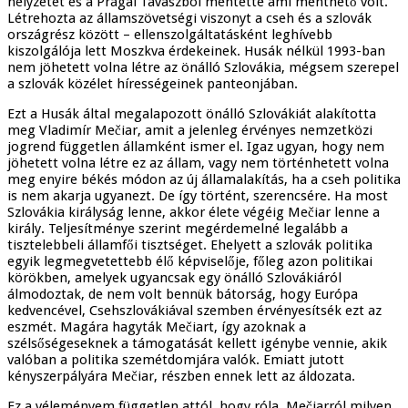
helyzetet és a Prágai Tavaszból mentette ami menthető volt.
Létrehozta az államszövetségi viszonyt a cseh és a szlovák
országrész között – ellenszolgáltatásként leghívebb
kiszolgálója lett Moszkva érdekeinek. Husák nélkül 1993-ban
nem jöhetett volna létre az önálló Szlovákia, mégsem szerepel
a szlovák közélet hírességeinek panteonjában.
Ezt a Husák által megalapozott önálló Szlovákiát alakította
meg Vladimír Mečiar, amit a jelenleg érvényes nemzetközi
jogrend független államként ismer el. Igaz ugyan, hogy nem
jöhetett volna létre ez az állam, vagy nem történhetett volna
meg enyire békés módon az új államalakítás, ha a cseh politika
is nem akarja ugyanezt. De így történt, szerencsére. Ha most
Szlovákia királyság lenne, akkor élete végéig Mečiar lenne a
király. Teljesítménye szerint megérdemelné legalább a
tisztelebbeli államfői tisztséget. Ehelyett a szlovák politika
egyik legmegvetettebb élő képviselője, főleg azon politikai
körökben, amelyek ugyancsak egy önálló Szlovákiáról
álmodoztak, de nem volt bennük bátorság, hogy Európa
kedvencével, Csehszlovákiával szemben érvényesítsék ezt az
eszmét. Magára hagyták Mečiart, így azoknak a
szélsőségeseknek a támogatását kellett igénybe vennie, akik
valóban a politika szemétdomjára valók. Emiatt jutott
kényszerpályára Mečiar, részben ennek lett az áldozata.
Ez a véleményem független attól, hogy róla, Mečiarról milyen