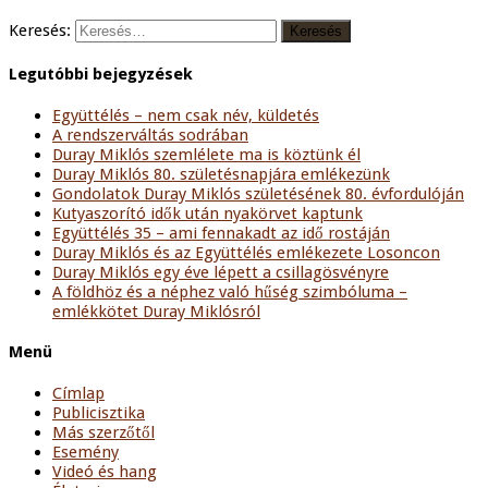
Keresés:
Legutóbbi bejegyzések
Együttélés – nem csak név, küldetés
A rendszerváltás sodrában
Duray Miklós szemlélete ma is köztünk él
Duray Miklós 80. születésnapjára emlékezünk
Gondolatok Duray Miklós születésének 80. évfordulóján
Kutyaszorító idők után nyakörvet kaptunk
Együttélés 35 – ami fennakadt az idő rostáján
Duray Miklós és az Együttélés emlékezete Losoncon
Duray Miklós egy éve lépett a csillagösvényre
A földhöz és a néphez való hűség szimbóluma –
emlékkötet Duray Miklósról
Menü
Címlap
Publicisztika
Más szerzőtől
Esemény
Videó és hang