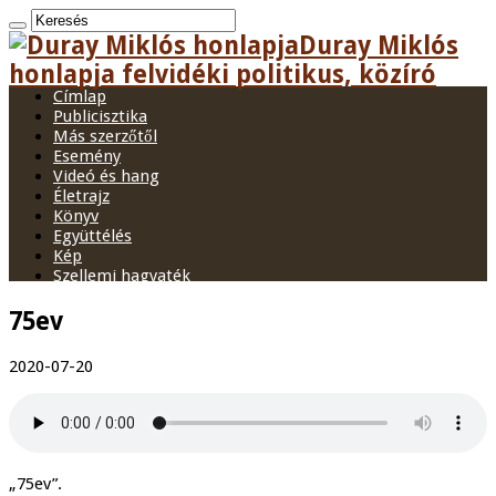
Duray Miklós
honlapja felvidéki politikus, közíró
Címlap
Publicisztika
Más szerzőtől
Esemény
Videó és hang
Életrajz
Könyv
Együttélés
Kép
Szellemi hagyaték
75ev
2020-07-20
„75ev”.