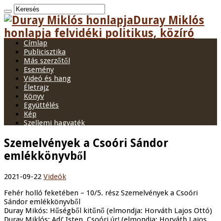
Duray Miklós
honlapja felvidéki politikus, közíró
Címlap
Publicisztika
Más szerzőtől
Esemény
Videó és hang
Életrajz
Könyv
Együttélés
Kép
Szellemi hagyaték
Szemelvények a Csoóri Sándor
emlékkönyvből
2021-09-22
Videók
Fehér holló feketében – 10/5. rész Szemelvények a Csoóri
Sándor emlékkönyvből
Duray Mikós: Hűségből kitűnő (elmondja: Horváth Lajos Ottó)
Duray Miklós: Adj’ Isten, Csoóri úr! (elmondja: Horváth Lajos