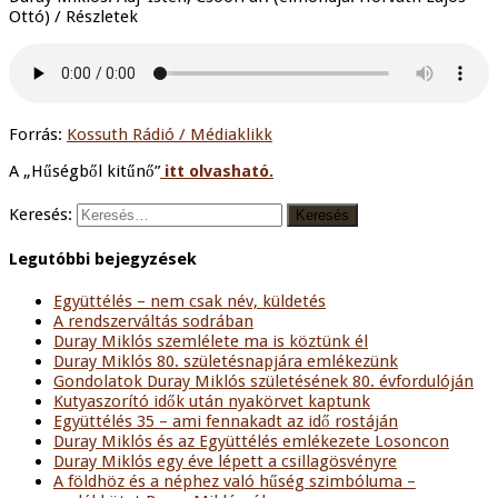
Ottó) / Részletek
Forrás:
Kossuth Rádió / Médiaklikk
A „Hűségből kitűnő”
itt olvasható.
Keresés:
Legutóbbi bejegyzések
Együttélés – nem csak név, küldetés
A rendszerváltás sodrában
Duray Miklós szemlélete ma is köztünk él
Duray Miklós 80. születésnapjára emlékezünk
Gondolatok Duray Miklós születésének 80. évfordulóján
Kutyaszorító idők után nyakörvet kaptunk
Együttélés 35 – ami fennakadt az idő rostáján
Duray Miklós és az Együttélés emlékezete Losoncon
Duray Miklós egy éve lépett a csillagösvényre
A földhöz és a néphez való hűség szimbóluma –