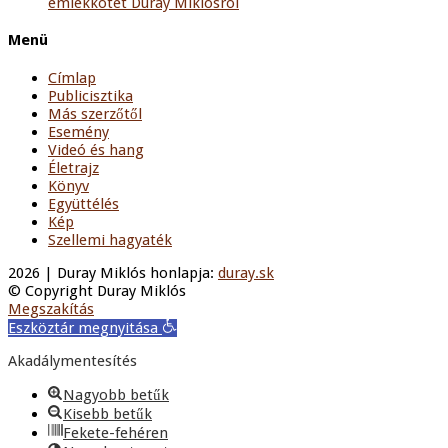
emlékkötet Duray Miklósról
Menü
Címlap
Publicisztika
Más szerzőtől
Esemény
Videó és hang
Életrajz
Könyv
Együttélés
Kép
Szellemi hagyaték
2026 | Duray Miklós honlapja:
duray.sk
© Copyright Duray Miklós
Megszakítás
Eszköztár megnyitása
Akadálymentesítés
Nagyobb betűk
Kisebb betűk
Fekete-fehéren