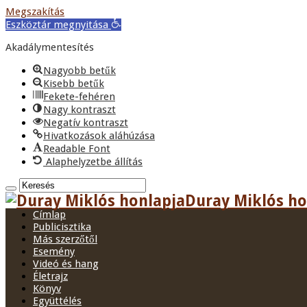
Megszakítás
Eszköztár megnyitása
Akadálymentesítés
Nagyobb betűk
Kisebb betűk
Fekete-fehéren
Nagy kontraszt
Negatív kontraszt
Hivatkozások aláhúzása
Readable Font
Alaphelyzetbe állítás
Duray Miklós hon
Címlap
Publicisztika
Más szerzőtől
Esemény
Videó és hang
Életrajz
Könyv
Együttélés