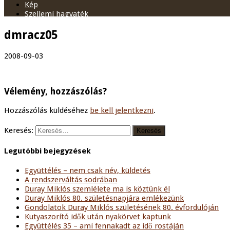
Kép
Szellemi hagyaték
dmracz05
2008-09-03
Vélemény, hozzászólás?
Hozzászólás küldéséhez
be kell jelentkezni
.
Keresés:
Legutóbbi bejegyzések
Együttélés – nem csak név, küldetés
A rendszerváltás sodrában
Duray Miklós szemlélete ma is köztünk él
Duray Miklós 80. születésnapjára emlékezünk
Gondolatok Duray Miklós születésének 80. évfordulóján
Kutyaszorító idők után nyakörvet kaptunk
Együttélés 35 – ami fennakadt az idő rostáján