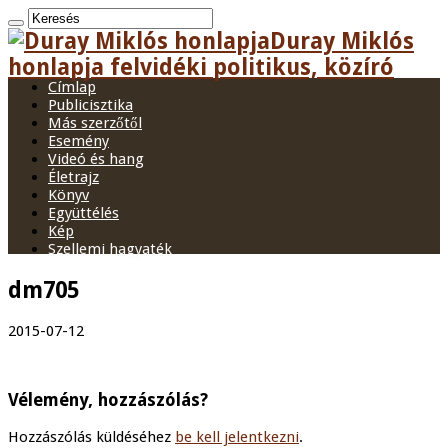
Duray Miklós
honlapja felvidéki politikus, közíró
Címlap
Publicisztika
Más szerzőtől
Esemény
Videó és hang
Életrajz
Könyv
Együttélés
Kép
Szellemi hagyaték
dm705
2015-07-12
Vélemény, hozzászólás?
Hozzászólás küldéséhez
be kell jelentkezni
.