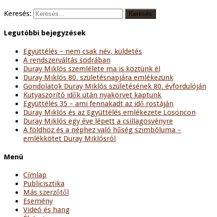
Keresés:
Legutóbbi bejegyzések
Együttélés – nem csak név, küldetés
A rendszerváltás sodrában
Duray Miklós szemlélete ma is köztünk él
Duray Miklós 80. születésnapjára emlékezünk
Gondolatok Duray Miklós születésének 80. évfordulóján
Kutyaszorító idők után nyakörvet kaptunk
Együttélés 35 – ami fennakadt az idő rostáján
Duray Miklós és az Együttélés emlékezete Losoncon
Duray Miklós egy éve lépett a csillagösvényre
A földhöz és a néphez való hűség szimbóluma –
emlékkötet Duray Miklósról
Menü
Címlap
Publicisztika
Más szerzőtől
Esemény
Videó és hang