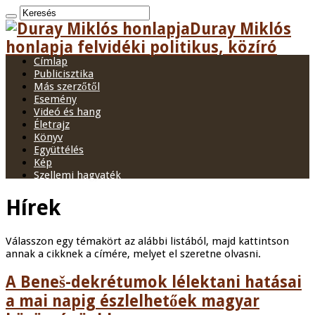
Duray Miklós
honlapja felvidéki politikus, közíró
Címlap
Publicisztika
Más szerzőtől
Esemény
Videó és hang
Életrajz
Könyv
Együttélés
Kép
Szellemi hagyaték
Hírek
Válasszon egy témakört az alábbi listából, majd kattintson
annak a cikknek a címére, melyet el szeretne olvasni.
A Beneš-dekrétumok lélektani hatásai
a mai napig észlelhetőek magyar