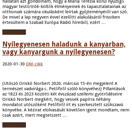
hallatán azt gondolnám, hogy a Mária Terézia körül nyüzsgő
magyar testőrírók-költők élményeinek és tapasztalatainak az
otthoniak számára okulásként leírtak gyűjteményéről van szó.
De mivel a lap negyven évvel ezelőtti alakulásáról frissiben
értesültem a Szabad Európa Rádió híreiből, ezért …
Bővebben »
Nyílegyenesen haladunk a kanyarban,
vagy kanyargunk a nyílegyenesen?
2020-01-30
DM-cikk
(Utószó Oriskó Norbert 2020. március 15-én megjelent A
természet vadvirága c. Petőfiről szóló könyvéhez) Pillantások
az 1823 és 2023 közötti két évszázad szellemi gyötrődéseire
Oriskó Norbert megkért, hogy vessek papírra néhány
mondatot utószóként Petőfiről írt és szerkesztett szűkszavú
könyvébe. A kézirat elolvasását követően igent mondtam, nem
csak azért, mert megtetszett …
Bővebben »