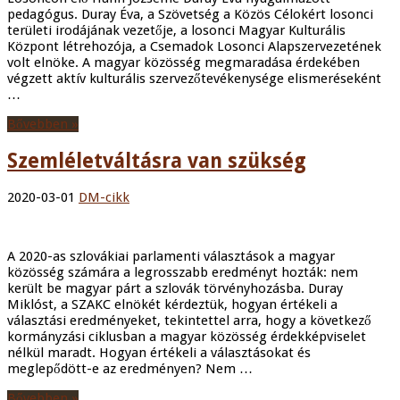
pedagógus. Duray Éva, a Szövetség a Közös Célokért losonci
területi irodájának vezetője, a losonci Magyar Kulturális
Központ létrehozója, a Csemadok Losonci Alapszervezetének
volt elnöke. A magyar közösség megmaradása érdekében
végzett aktív kulturális szervezőtevékenysége elismeréseként
…
Bővebben »
Szemléletváltásra van szükség
2020-03-01
DM-cikk
A 2020-as szlovákiai parlamenti választások a magyar
közösség számára a legrosszabb eredményt hozták: nem
került be magyar párt a szlovák törvényhozásba. Duray
Miklóst, a SZAKC elnökét kérdeztük, hogyan értékeli a
választási eredményeket, tekintettel arra, hogy a következő
kormányzási ciklusban a magyar közösség érdekképviselet
nélkül maradt. Hogyan értékeli a választásokat és
meglepődött-e az eredményen? Nem …
Bővebben »