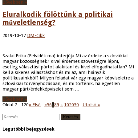
Bővebben »
Eluralkodik fölöttünk a politikai
műveletlenség?
2019-10-17
DM-cikk
Szalai Erika (Felvidék.ma) interjúja Mi az érdeke a szlovákiai
magyar közösségnek? Kivel érdemes szövetségre lépni,
esetleg választási pártot alakítani és kivel elfogadhatatlan? Mi
kell a sikeres választáshoz és mi az, ami hiányzik
politikusainkból? Milyen feladat vár egy magyar képviseletre a
szlovákiai törvényhozásban, és mi történik, ha egyetlen
magyar párt/érdekképviselet sem …
Bővebben »
Oldal 7 - 120
« Első
...
«
5
6
7
8
9
»
10
20
30
...
Utolsó »
Keresés:
Legutóbbi bejegyzések