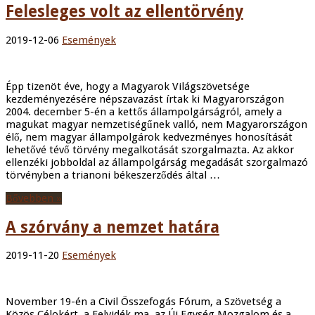
Felesleges volt az ellentörvény
2019-12-06
Események
Épp tizenöt éve, hogy a Magyarok Világszövetsége
kezdeményezésére népszavazást írtak ki Magyarországon
2004. december 5-én a kettős állampolgárságról, amely a
magukat magyar nemzetiségűnek valló, nem Magyarországon
élő, nem magyar állampolgárok kedvezményes honosítását
lehetővé tévő törvény megalkotását szorgalmazta. Az akkor
ellenzéki jobboldal az állampolgárság megadását szorgalmazó
törvényben a trianoni békeszerződés által …
Bővebben »
A szórvány a nemzet határa
2019-11-20
Események
November 19-én a Civil Összefogás Fórum, a Szövetség a
Közös Célokért, a Felvidék.ma, az Új Egység Mozgalom és a