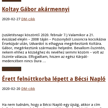
Koltay Gábor akármennyi
2020-02-27
DM-cikk
(születésnapi köszöntő 2020. február 7.) Valamikor a 21.
évszázad elején – 2008 táján – Pozsonyból Losoncra kocsikázva
Érsekújvár után, Udvardot is elhagyva megérkeztünk Koltára.
Gábor, megérkeztünk származási helyedre. Bevallom őszintén,
nekem ehhez a községhez és nevéhez semmi közöm – volt az
őszinte válasza. Elfogadtam, hiszen az egész Kárpát-
medencében nincs Dura …
Bővebben »
Érett felnőttkorba lépett a Bécsi Napló
2020-02-20
DM-cikk
Ha nem tudnám, hogy a Bécsi Napló egy újság, akkor a cím