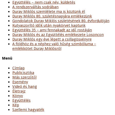
Együttélés – nem csak név, küldetés
A rendszerváltás sodrában
Duray Miklós szemlélete ma is köztünk él
Duray Miklós 80. születésnapjára emlékezünk
Gondolatok Duray Miklós születésének 80. évfordulóján
Kutyaszorító idők után nyakörvet kaptunk
Együttélés 35 – ami fennakadt az idő rostáján
Duray Miklós és az Együttélés emlékezete Losoncon
Duray Miklós egy éve lépett a csillagösvényre
A földhöz és a néphez való hűség szimbóluma –
emlékkötet Duray Miklósról
Menü
Címlap
Publicisztika
Más szerzőtől
Esemény
Videó és hang
Életrajz
Könyv
Együttélés
Kép
Szellemi hagyaték