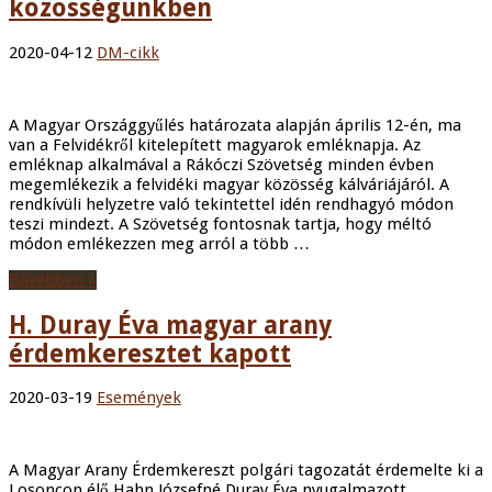
közösségünkben
2020-04-12
DM-cikk
A Magyar Országgyűlés határozata alapján április 12-én, ma
van a Felvidékről kitelepített magyarok emléknapja. Az
emléknap alkalmával a Rákóczi Szövetség minden évben
megemlékezik a felvidéki magyar közösség kálváriájáról. A
rendkívüli helyzetre való tekintettel idén rendhagyó módon
teszi mindezt. A Szövetség fontosnak tartja, hogy méltó
módon emlékezzen meg arról a több …
Bővebben »
H. Duray Éva magyar arany
érdemkeresztet kapott
2020-03-19
Események
A Magyar Arany Érdemkereszt polgári tagozatát érdemelte ki a
Losoncon élő Hahn Józsefné Duray Éva nyugalmazott