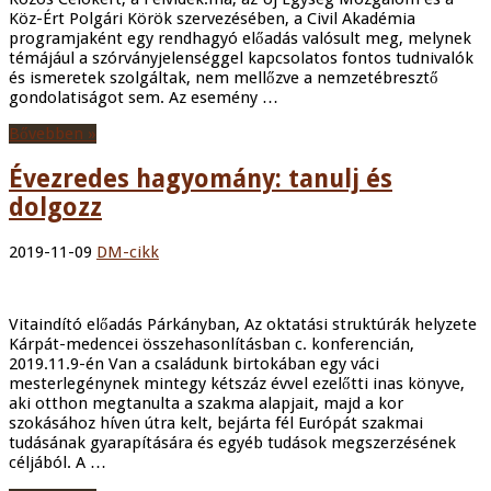
Köz-Ért Polgári Körök szervezésében, a Civil Akadémia
programjaként egy rendhagyó előadás valósult meg, melynek
témájául a szórványjelenséggel kapcsolatos fontos tudnivalók
és ismeretek szolgáltak, nem mellőzve a nemzetébresztő
gondolatiságot sem. Az esemény …
Bővebben »
Évezredes hagyomány: tanulj és
dolgozz
2019-11-09
DM-cikk
Vitaindító előadás Párkányban, Az oktatási struktúrák helyzete
Kárpát-medencei összehasonlításban c. konferencián,
2019.11.9-én Van a családunk birtokában egy váci
mesterlegénynek mintegy kétszáz évvel ezelőtti inas könyve,
aki otthon megtanulta a szakma alapjait, majd a kor
szokásához híven útra kelt, bejárta fél Európát szakmai
tudásának gyarapítására és egyéb tudások megszerzésének
céljából. A …