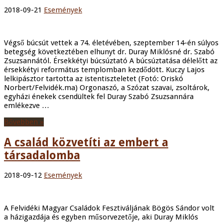
2018-09-21
Események
Végső búcsút vettek a 74. életévében, szeptember 14-én súlyos
betegség következtében elhunyt dr. Duray Miklósné dr. Szabó
Zsuzsannától. Érsekkétyi búcsúztató A búcsúztatása délelőtt az
érsekkétyi református templomban kezdődött. Kuczy Lajos
lelkipásztor tartotta az istentiszteletet (Fotó: Oriskó
Norbert/Felvidék.ma) Orgonaszó, a Szózat szavai, zsoltárok,
egyházi énekek csendültek fel Duray Szabó Zsuzsannára
emlékezve …
Bővebben »
A család közvetíti az embert a
társadalomba
2018-09-12
Események
A Felvidéki Magyar Családok Fesztiváljának Bögös Sándor volt
a házigazdája és egyben műsorvezetője, aki Duray Miklós