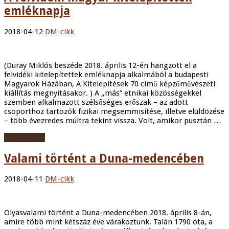
emléknapja
2018-04-12
DM-cikk
(Duray Miklós beszéde 2018. április 12-én hangzott el a
felvidéki kitelepítettek emléknapja alkalmából a budapesti
Magyarok Házában, A Kitelepítések 70 című képzőművészeti
kiállítás megnyitásakor. ) A „más” etnikai közösségekkel
szemben alkalmazott szélsőséges erőszak – az adott
csoporthoz tartozók fizikai megsemmisítése, illetve elüldözése
– több évezredes múltra tekint vissza. Volt, amikor pusztán …
Bővebben »
Valami történt a Duna-medencében
2018-04-11
DM-cikk
Olyasvalami történt a Duna-medencében 2018. április 8-án,
amire több mint kétszáz éve várakoztunk. Talán 1790 óta, a