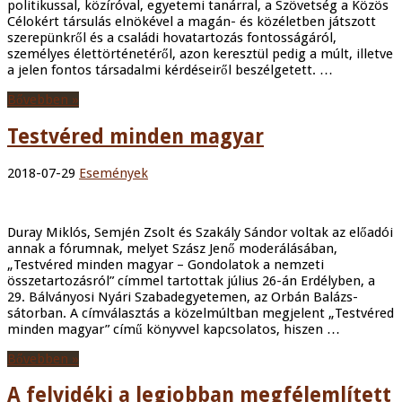
politikussal, közíróval, egyetemi tanárral, a Szövetség a Közös
Célokért társulás elnökével a magán- és közéletben játszott
szerepünkről és a családi hovatartozás fontosságáról,
személyes élettörténetéről, azon keresztül pedig a múlt, illetve
a jelen fontos társadalmi kérdéseiről beszélgetett. …
Bővebben »
Testvéred minden magyar
2018-07-29
Események
Duray Miklós, Semjén Zsolt és Szakály Sándor voltak az előadói
annak a fórumnak, melyet Szász Jenő moderálásában,
„Testvéred minden magyar – Gondolatok a nemzeti
összetartozásról” címmel tartottak július 26-án Erdélyben, a
29. Bálványosi Nyári Szabadegyetemen, az Orbán Balázs-
sátorban. A címválasztás a közelmúltban megjelent „Testvéred
minden magyar” című könyvvel kapcsolatos, hiszen …
Bővebben »
A felvidéki a legjobban megfélemlített