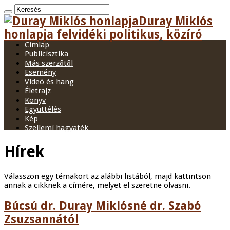
Duray Miklós
honlapja felvidéki politikus, közíró
Címlap
Publicisztika
Más szerzőtől
Esemény
Videó és hang
Életrajz
Könyv
Együttélés
Kép
Szellemi hagyaték
Hírek
Válasszon egy témakört az alábbi listából, majd kattintson
annak a cikknek a címére, melyet el szeretne olvasni.
Búcsú dr. Duray Miklósné dr. Szabó
Zsuzsannától