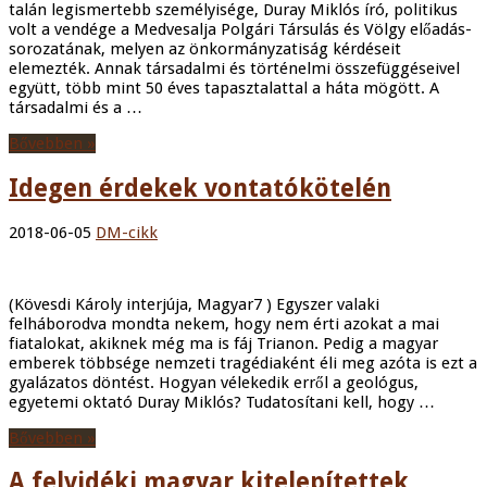
talán legismertebb személyisége, Duray Miklós író, politikus
volt a vendége a Medvesalja Polgári Társulás és Völgy előadás-
sorozatának, melyen az önkormányzatiság kérdéseit
elemezték. Annak társadalmi és történelmi összefüggéseivel
együtt, több mint 50 éves tapasztalattal a háta mögött. A
társadalmi és a …
Bővebben »
Idegen érdekek vontatókötelén
2018-06-05
DM-cikk
(Kövesdi Károly interjúja, Magyar7 ) Egyszer valaki
felháborodva mondta nekem, hogy nem érti azokat a mai
fiatalokat, akiknek még ma is fáj Trianon. Pedig a magyar
emberek többsége nemzeti tragédiaként éli meg azóta is ezt a
gyalázatos döntést. Hogyan vélekedik erről a geológus,
egyetemi oktató Duray Miklós? Tudatosítani kell, hogy …
Bővebben »
A felvidéki magyar kitelepítettek