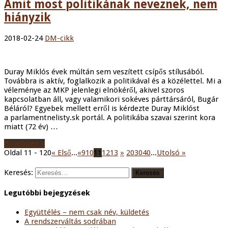
Amit most politikának neveznek, nem
hiányzik
2018-02-24
DM-cikk
Duray Miklós évek múltán sem veszített csípős stílusából.
Továbbra is aktív, foglalkozik a politikával és a közélettel. Mi a
véleménye az MKP jelenlegi elnökéről, akivel szoros
kapcsolatban áll, vagy valamikori sokéves párttársáról, Bugár
Béláról? Egyebek mellett erről is kérdezte Duray Miklóst
a parlamentnelisty.sk portál. A politikába szavai szerint kora
miatt (72 év) …
Bővebben »
Oldal 11 - 120
« Első
...
«
9
10
11
12
13
»
20
30
40
...
Utolsó »
Keresés:
Legutóbbi bejegyzések
Együttélés – nem csak név, küldetés
A rendszerváltás sodrában