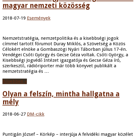
magyar nemzeti közösség
2018-07-19
Események
Nemzetstratégia, nemzetpolitika és a kisebbségi jogok
címmel tartott fórumot Duray Miklós, a Szövetség a Közös
Célokért elnöke a Gombaszögi Nyári Táborban július 17-én.
Vendégei Csóti György és Gecse Géza voltak. Csóti György, a
Kisebbségi Jogvédő Intézet igazgatója és Gecse Géza író,
szerkesztő, rádióriporter már több könyvet publikált a
nemzetstratégia és …
Bővebben »
Olyan a felszín, mintha hallgatna a
mély
2018-06-27
DM-cikk
Puntigán József – Körkép – interjúja A felvidéki magyar közélet