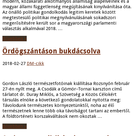
modern, közakarati alkotmányos államiság alapelveinek és a
magyar állami függetlenség megújításának kinyilvánítása óta.
Az önálló politikai gondolkodás legitim keretek között
megtestesülő politikai megnyilvánulásának sokadszori
megerősítésére került sor a magyarországi parlamenti
választás alkalmával 2018. …
Bővebben »
Ördögszántáson bukdácsolva
2018-02-27
DM-cikk
Gordon László természetfotóinak kiállítása Rozsnyón február
27-én nyílt meg. A Csodák a Gömör–Tornai karszton című
tárlatot dr. Duray Miklós, a Szövetség a Közös Célokért
társulás elnöke a következő gondolatokkal nyitotta meg:
Távolodunk természetes környezetünktől, noha az élő
természetnek lenne több oka távolságot tartani az embertől.
A földtörténeti korszakváltások nem okoztak …
Bővebben »