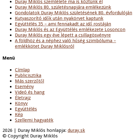
Duray Miklós szemlélete ma is köztünk él
Duray Miklós 80. születésnapjára emlékezünk
Gondolatok Duray Miklós születésének 80. évfordulóján
Kutyaszorító idők után nyakörvet kaptunk
Együttélés 35 – ami fennakadt az idő rostáján
Duray Miklós és az Együttélés emlékezete Losoncon
Duray Miklós egy éve lépett a csillagösvényre
A földhöz és a néphez való hűség szimbóluma –
emlékkötet Duray Miklósról
Menü
Címlap
Publicisztika
Más szerzőtől
Esemény
Videó és hang
Életrajz
Könyv
Együttélés
Kép
Szellemi hagyaték
2026 | Duray Miklós honlapja:
duray.sk
© Copyright Duray Miklós